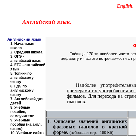
Educational resources of the Internet
-
English
.
Образовательные ресурсы Интернета
-
Английский язык.
Главная страница
(Содержание)
Английский язык
Ф
1.
Начальная
школа
2.
Средняя школа
Таблицы 170-ти наиболее часто вс
3.
ОГЭ -
алфавиту и частоте встречаемости с пр
английский язык
4.
ЕГЭ - английский
язык
5.
Топики по
английскому
языку
Наиболее употребительн
6.
ГДЗ по
примерами их употребления из
английскому
языку
фильмов
. Для перехода на стр
7.
Английский для
глаголов.
детей
8.
Учебные
пособия,
самоучители
9.
Учебные
1
.
Описание значений английских
пособия (на англ.
фразовых глаголов в краткой
языке)
форме.
(
небольшая стр. - 100 Кб)
10.
Учебные сайты