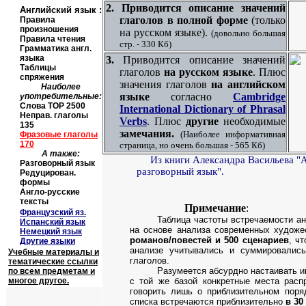
2.
Приводится описание значений
Английский язык
:
глаголов в полной форме
(только
Правила
произношения
на русском языке).
(довольно большая
Правила чтения
стр. - 330 Кб)
Грамматика англ.
языка
3.
Приводится описание значений
Таблицы
глаголов
на русском язы
ке
. Плюс
спряжения
значения глаголов
на английском
Наиболее
языке
согласно
Cambridge
употребительные:
Слова
TOP
2500
International Dictionary of Phrasal
Неправ. глаголы
Verbs
.
Плюс
другие
необходимые
135
замечания.
(Наиболее информативная
Фразовые глаголы
170
страница, но очень большая - 565 Кб)
А также:
И
з книги Александра Васильева "
Разговорный язык
разговорный язык".
Редуцирован.
формы
Англо-русские
тексты
Примечание
:
Французский яз.
Таблица частоты встречаемости а
Испанский язык
на основе анализа современных художе
Немецкий язык
романов
/
повестей и 500 сценариев
, ч
Другие языки
анализе учитывались и суммировалис
Учебные материалы и
глаголов.
тематические ссылки
Разумеется абсурдно настаивать и
по всем предметам и
многое другое.
с той же базой конкретные места расп
говорить лишь о приблизительном поря
списка встречаются приблизительно
в 30