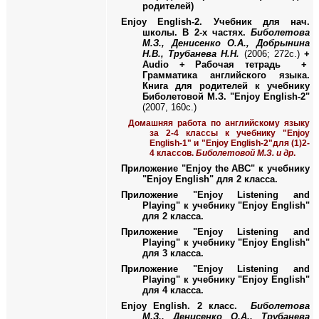
родителей)
Enjoy English
-2. Учебник для нач.
школы. В 2-х частях.
Биболетова
М.З., Денисенко О.А., Добрынина
Н.В., Трубанева Н.Н.
(2006; 272с.)
+
Audio
+ Рабочая тетрадь
+
Грамматика английского языка.
Книга для родителей к учебнику
Биболетовой М.З. "Enjoy English-2"
(2007, 160с.)
Домашняя работа по английскому языку
за 2-4 классы к учебнику "Enjoy
English-1" и "Enjoy English-2"для (1)2-
4 классов.
Биболетовой М.З. и др
.
Приложение "
Enjoy the ABC
" к учебнику
"
Enjoy English
" для 2 класса.
Приложение "
Enjoy Listening and
Playing
" к учебнику "
Enjoy English
"
для 2 класса.
Приложение "
Enjoy Listening and
Playing
" к учебнику "
Enjoy English
"
для 3 класса.
Приложение "
Enjoy Listening and
Playing
" к учебнику "
Enjoy English
"
для 4 класса.
Enjoy English.
2 класс.
Биболетова
М.З., Денисенко О.А., Трубанева