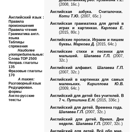
(2008, 16с.)
Английская азбука. Считалочки.
Коти Т.Ю.
(2007, 65с.)
Английский язык
:
Правила
Английская грамматика для детей в
произношения
играх и картинках.
Карлова Е.
Правила чтения
(2015, 80с.)
Грамматика англ.
языка
Английские прописи. Играем и пишем
Таблицы
буквы.
Маркова Д.
(2015, 64с.)
спряжения
Наиболее
Английские стихи и песенки для
употребительные:
малышей.
Шалаева Г.П.
(2007,
Слова
TOP
2500
32с.)
Неправ. глаголы
135
Английский алфавит.
Шалаева Г.П.
Фразовые глаголы
(2007, 32с.)
170
А также:
Английский в картинках для самых
Разговорный язык
маленьких.
Кириллова Ю.В.
Редуцирован.
(2009, 64с.)
формы
Английский для детей без учителей. В
Англо-русские
тексты
7 ч.
Путилина Е.Н.
(2015, 336с.)
Английский для детей. Времена года.
Шалаева Г.П.
(2007, 32с.)
Английский для детей. Время. Дни
недели.
Шалаева Г.П.
(2007, 32с.)
Английский для детей. Всё обо мне.