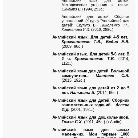
Английский язык для детей.
Методические указания и ключи.
Скультэ В.
(1994, 253с.)
Английский для детей. Сборник
упражнений. (К курсу "Английский для
детей" Скультэ В.)
Николенко Т.Г.,
Кошманова И.И.
(2010, 288с.)
Английский язык. Для детей 4-5 лет.
Крижановская Т.В., Бедич Е.В.
(2009, 96с.)
Английский язык. Для детей 5-6 лет. В
2 ч.
Крижановская Т.В.
(2014,
112с.)
Английский язык для детей. Большой
самоучитель.
Матвеев С.А.
(2015, 192с.)
Английский язык для детей от 2 до 5
лет.
Налывана В.
(2014, 96с.)
Английский язык для детей. Сборник
занимательных заданий.
Агеева
И.Д.
(2001, 192с.)
Английский язык для дошкольников.
Гомза С.Х.
(2011, 46с.) (+
Audio
)
Английский язык для самых
маленьких. Мои первые 1000