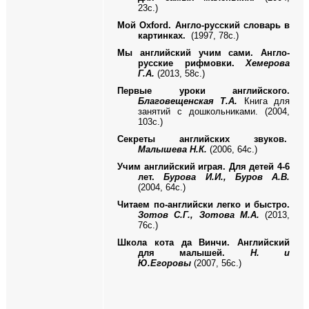
23с.)
Мой
Oxford
. Англо-русский словарь в
картинках.
(1997, 78с.)
Мы английский учим сами. Англо-
русские рифмовки.
Хемерова
Г.А.
(2013, 58с.)
Первые уроки английского.
Благовещенская Т.А.
Книга для
занятий с дошкольниками.
(2004,
103с.)
Секреты английских звуков.
Малышева Н.К.
(2006, 64с.)
Учим английский играя. Для детей 4-6
лет.
Бурова И.И., Буров А.В.
(2004, 64с.)
Читаем по-английски легко и быстро.
Зотов С.Г., Зотова М.А.
(2013,
76с.)
Школа кота да Винчи. Английский
для малышей.
Н. и
Ю.Егоровы
(2007, 56с.)