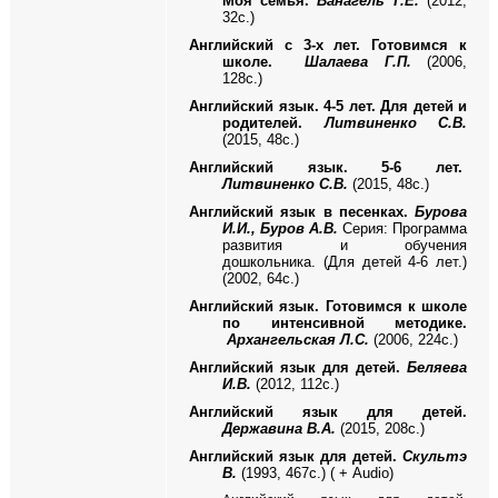
Моя семья.
Ванагель Т.Е.
(2012,
32с.)
Английский с 3-х лет. Готовимся к
школе.
Шалаева Г.П.
(2006,
128с.)
Английский язык. 4-5 лет. Для детей и
родителей.
Литвиненко С.В.
(2015, 48с.)
Английский язык. 5-6 лет.
Литвиненко С.В.
(2015, 48с.)
Английский язык в песенках.
Бурова
И.И., Буров А.В.
Серия: Программа
развития и обучения
дошкольника. (Для детей 4-6 лет.)
(2002, 64с.)
Английский язык. Готовимся к школе
по интенсивной методике.
Архангельская Л.С.
(2006, 224с.)
Английский язык для детей.
Беляева
И.В.
(2012, 112с.)
Английский язык для детей.
Державина В.А.
(2015, 208c.)
Английский язык для детей.
Скультэ
В.
(1993, 467с.) ( + Audio)