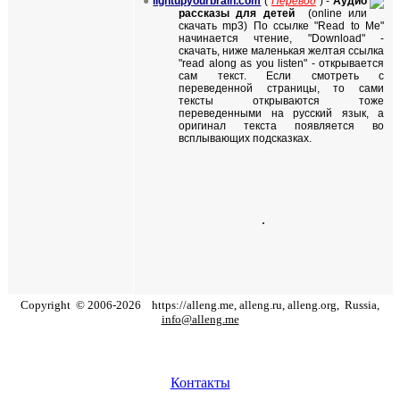
●
lightupyourbrain.com
(
Перевод
) -
Аудио
рассказы для детей
(
online
или
скачать
mp
3)
По ссылке "
Read to Me
"
начинается чтение, "
Download
" -
скачать, ниже маленькая желтая ссылка
"
read along as you listen
" - открывается
сам текст. Если смотреть с
переведенной страницы, то сами
тексты открываются тоже
переведенными на русский язык, а
оригинал текста появляется во
всплывающих подсказках.
.
Copyright
©
2006
-
2026
https://alleng.me, alleng.ru, alleng.org,
Russia,
info@alleng.me
Контакты