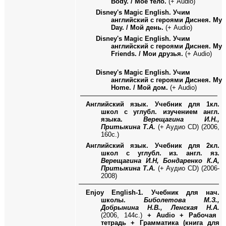
Body. /
Мое тело.
(
+ Audio)
Disney's Magic English.
Учим
английский с героями Диснея.
My
Day. /
Мой день.
(
+ Audio)
Disney's Magic English.
Учим
английский с героями Диснея.
My
Friends. /
Мои друзья.
(
+ Audio)
Disney's Magic English.
Учим
английский с героями Диснея.
My
Home. /
Мой дом.
(
+ Audio)
Английский язык. Учебник для 1кл.
школ с углубл. изучением англ.
языка.
Верещагина И.Н.,
Притыкина Т.А.
(+ Аудио
CD)
(2006,
160с.)
Английский язык. Учебник для 2кл.
школ с углубл. из. англ. яз.
Верещагина И.Н, Бондаренко К.А,
Притыкина Т.А.
(+ Аудио CD) (2006-
2008)
Enjoy English-1.
Учебник для нач.
школы.
Биболетова М.З.,
Добрынина Н.В., Ленская Н.А.
(2006, 144с.)
+
Audio +
Рабочая
тетрадь + Грамматика (книга для