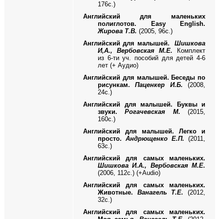
176с.)
Английский для маленьких
полиглотов.
Easy English.
Жирова Т.В.
(2005, 96с.)
Английский для малышей.
Шишкова
И,А., Вербовская М.Е.
Комплект
из 6-ти уч. пособий для детей 4-6
лет
(+ Аудио)
Английский для малышей. Беседы по
рисункам.
Паценкер И.Б.
(2008,
24с.)
Английский для малышей. Буквы и
звуки.
Рогачевская М.
(2015,
160с.)
Английский для малышей. Легко и
просто.
Андрющенко Е.П.
(2011,
63с.)
Английский для самых маленьких.
Шишкова И.А., Вербовская М.Е.
(2006, 112с.) (+Audio)
Английский для самых маленьких.
Животные.
Ванагель Т.Е.
(2012,
32с.)
Английский для самых маленьких.