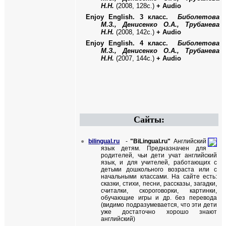
Н.Н.
(2008, 128с.)
+ Audio
Enjoy English.
3 класс.
Биболетова
М.З., Денисенко О.А., Трубанева
Н.Н.
(2008, 142с.)
+
Audio
Enjoy English.
4 класс.
Биболетова
М.З., Денисенко О.А., Трубанева
Н.Н.
(2007, 144с.)
+
Audio
Сайты:
●
bilingual.ru
-
"
BiLingual
.
ru
"
Английский
язык детям. Предназначен для
родителей, чьи дети учат английский
язык, и для учителей, работающих с
детьми дошкольного возраста или с
начальными классами. На сайте есть:
сказки, стихи, песни, рассказы, загадки,
считалки, скороговорки, картинки,
обучающие игры и др. без перевода
(видимо подразумевается, что эти дети
уже достаточно хорошо знают
английский)