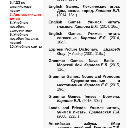
6.
ГДЗ по
English Games. Лексические игры.
английскому
языку
Дом, школа, город.
Карлова Е.Л.
7.
Английский для
(2014, 16с.)
детей
English Games. Учимся читать
8.
Учебные
гласные.
Карлова Е.Л.
(2014, 16с.)
пособия,
самоучители
English Games. Учимся читать
9.
Учебные
согласные.
Карлова Е.Л.
(2014,
пособия (на англ.
16с.)
языке)
10.
Учебные сайты
Express Picture Dictionary.
Elizabeth
Gray
(+ Audio)
(2001
, 118с.)
Grammar Games. Naval Battle -
Морской бой.
Карлова Е.Л.
(2015,
31с.)
Grammar Games. Nouns and Pronouns
- Существительные и
местоимения.
Карлова Е.Л.
(2015,
29с.)
Grammar Games. Tenses - Времена.
Карлова Е.Л.
(2015, 30с.)
Lands and Friends.
Учимся читать,
учимся писать.
Грановская Г.И.
(2008, 222с.)
Английская азбука. (Мир
дошкольника)
ред. Кузьмина Т.Е.