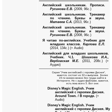
Английский школьникам. Прописи.
Русинова Е.В.
(2009, 96с.)
Английский школьникам. Тренажер
по чтению. Буквы и звуки.
Матвеев С.А.
(2013, 96с.)
Английский школьникам. Тренажер
по чтению. Буквы и звуки.
Русинова Е.В.
(2008, 96с.)
Я читаю по-английски. Учебник для
младших классов.
Карлова Е.Л.
(2014, 134с.) (+
Audio
)
Английский для младших школьников.
Учебник. Ч.1.
Шишкова И.А.,
Вербовская М.Е.
(2011, 208с.) (+
Аудио)
Серия "Учим английский с героями Диснея",
кажется, состоит из 32-х выпусков. Более
15-ти книжек можно без труда найти в
Интернете. Но с аудио-файлами, кажется,
есть пока всего 5. Вот они:
Disney's Magic English.
Учим
английский с героями Диснея.
Around Town.
/
В городе.
(
+
Audio)
Disney's Magic English.
Учим
английский с героями Диснея.
My