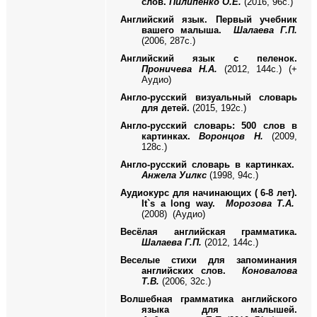
слов.
Пилипенко О.Е.
(2016, 96с.)
Английский язык. Первый учебник
вашего малыша.
Шалаева Г.П.
(2006, 287с.)
Английский язык с пеленок.
Проничева Н.А.
(2012, 144с.) (+
Аудио)
Англо-русский визуальный словарь
для детей.
(2015, 192с.)
Англо-русский словарь: 500 слов в
картинках.
Воронцов Н.
(2009,
128с.)
Англо-русский словарь в картинках.
Анжела Уилкс
(1998, 94с.)
Аудиокурс для начинающих ( 6-8 лет).
It`s a long way.
Морозова Т.А.
(2008) (Аудио)
Весёлая английская грамматика.
Шалаева Г.П.
(2012, 144с.)
Веселые стихи для запоминания
английских слов.
Коновалова
Т.В.
(2006, 32с.)
Волшебная грамматика английского
языка для малышей.