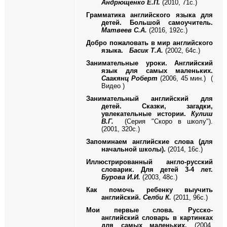
Андрющенко Е.П.
(2010, 71с.)
Грамматика английского языка для
детей. Большой самоучитель.
Матвеев С.А.
(2016, 192с.)
Добро пожаловать в мир английского
языка.
Басик Т.А.
(2002, 64с.)
Занимательные уроки. Английский
язык для самых маленьких.
Саакянц Роберт
(2006, 45 мин.) (
Видео )
Занимательный английский для
детей. Сказки, загадки,
увлекательные истории.
Кулиш
В.Г.
(Серия "Скоро в школу")
.
(2001, 320с.)
Запоминаем английские слова (для
начальной школы).
(2014, 16с.)
Иллюстрированный англо-русский
словарик. Для детей 3-4 лет.
Бурова И.И.
(2003, 48с.)
Как помочь ребенку выучить
английский.
Селби К.
(2011, 96с.)
Мои первые слова. Русско-
английский словарь в картинках
для самых маленьких.
(2004,