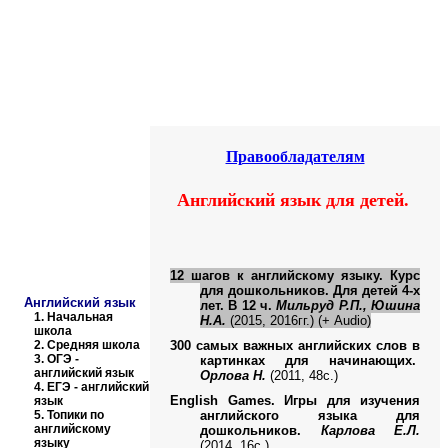
Educational resources of the Internet
-
English
.
Образовательные ресурсы Интернета
-
Английский язык.
Главная страница
(Содержание)
Правообладателям
Английский язык для детей.
12 шагов к английскому языку. Курс
для дошкольников. Для детей 4-х
Английский язык
лет. В 12 ч.
Мильруд Р.П., Юшина
1.
Начальная
Н.А.
(2015, 2016гг.) (+
Audio
)
школа
2.
Средняя школа
300 самых важных английских слов в
3.
ОГЭ -
картинках для начинающих.
английский язык
Орлова Н.
(2011, 48с.)
4.
ЕГЭ - английский
English Games. Игры для изучения
язык
5.
Топики по
английского языка для
английскому
дошкольников.
Карлова Е.Л.
языку
(2014, 16с.)