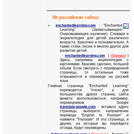
Не российские сайты:
●
enchantedlearning.com
-
"Enchanted
Learning" (Захватывающее
/
Очаровывающее изучение). Словари и
энциклопедии для детей различного
возраста. Красочно и познавательно. А
также стихи, песни и многое другое для
развития детей.
-
enchantedlearning.com
(
Перевод
)
Здесь, например,
энциклопедия с
картинками. Красиво сделано, большой
объем. Если смотреть с переведенной
страницы, то остальные тоже
открываются в переводе на русский
язык.
Главная страница "Enchanted Learning"
переводится "плохо", а для
большинства других страниц сайта
можете воспользоваться, например,
переводчиком
Google
translate.google.com
-
вставьте адрес
страницы, выберите направление
перевода "
English to Russian
" и
нажмите "
Translate
". И эта страница, и
другие, на которые вы перейдете
отсюда, будут переведены.