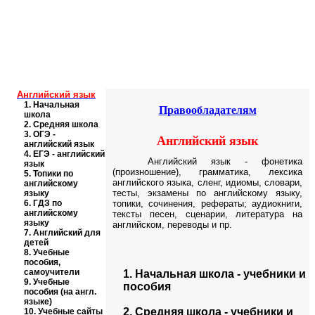
Educational resources of the Internet
-
English
.
Образовательные ресурсы Интернета
-
Английский язык.
Главная страница
(Содержание)
Гостевая
Английский язык
1.
Начальная
Правообладателям
школа
2.
Средняя школа
3.
ОГЭ -
Английский язык
английский язык
4.
ЕГЭ - английский
Английский язык -
фонетика
язык
(произношение), грамматика, лексика
5.
Топики по
английского языка, сленг, идиомы, словари,
английскому
тесты, экзамены по английскому языку,
языку
6.
ГДЗ по
топики, сочинения, рефераты; аудиокниги,
английскому
тексты песен, сценарии, литература на
языку
английском, переводы и пр.
7.
Английский для
детей
8.
Учебные
пособия,
самоучители
1.
Начальная школа - учебники и
9.
Учебные
пособия
пособия (на англ.
языке)
2. Средняя школа - учебники и
10.
Учебные сайты