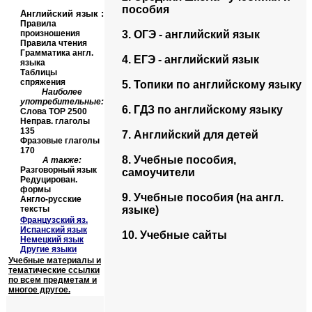
пособия
Английский язык
:
Правила
произношения
3.
ОГЭ - английский язык
Правила чтения
Грамматика англ.
4.
ЕГЭ - английский язык
языка
Таблицы
спряжения
5.
Топики по английскому языку
Наиболее
употребительные:
6. ГДЗ по английскому языку
Слова
TOP
2500
Неправ. глаголы
135
7.
Английский для детей
Фразовые глаголы
170
8.
Учебные пособия,
А также:
Разговорный язык
самоучители
Редуцирован.
формы
9.
Учебные пособия (на англ.
Англо-русские
тексты
языке)
Французский яз.
Испанский язык
10.
Учебные сайты
Немецкий язык
Другие языки
Учебные материалы и
тематические ссылки
по всем предметам и
многое другое.