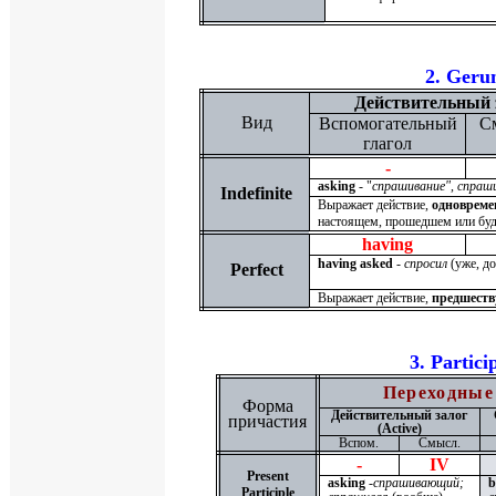
2.
Geru
Действительный 
Вид
Вспомогательный
С
глагол
-
asking
- "
спрашивание", спраш
Indefinite
Выражает действие,
одновреме
настоящем, прошедшем или бу
having
having asked
-
спросил
(уже, до
Perfect
Выражает действие,
предшест
3.
Partici
Переходные
Форма
Действительный залог
причастия
(
Active
)
Вспом.
Смысл.
-
IV
Present
asking
-
спрашивающий;
b
Participle