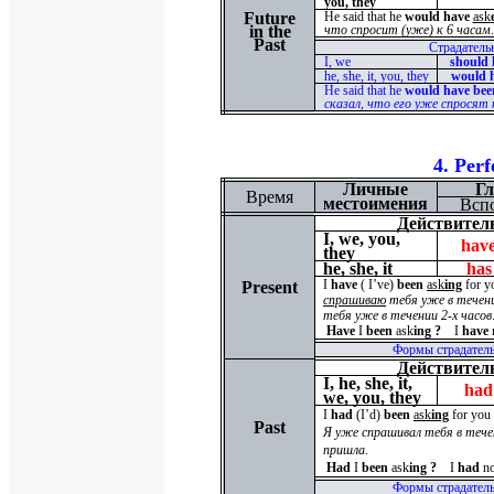
you, they
Future
He said that he
would have
ask
in the
что спросит
(
уже
)
к
6
часам
.
Past
Страдатель
I
,
we
should 
he, she, it, you, they
would 
He said that he
would have be
сказал, что его уже спросят 
4.
Perf
Личные
Гл
Время
местоимения
Вспо
Действител
I, we, you,
hav
they
he, she, it
has
I
have
( I’ve)
been
ask
ing
for y
Present
спрашиваю
тебя уже в течени
тебя уже в течении 2-х часов
Have
I
been
ask
ing
?
I
have
Формы страдательн
Действител
I, he, she, it,
had
we, you, they
I
had
(
I
’
d
)
been
ask
ing
for you 
Past
Я уже спрашивал тебя в течен
пришла
.
Had
I
been
ask
ing ?
I
had
n
Формы страдательн