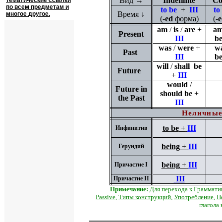
Вид
→
Indefinite
Co
тематические ссылки
по всем предметам и
to be
+
III
to
Время ↓
многое другое.
(-
ed
форма
)
(-
am
/
is
/
are
+
a
Present
III
be
was
/
were
+
w
Past
III
be
will
/
shall be
Future
+
III
would
/
Future in
should be
+
the Past
III
Неличные
to be
+
III
Инфинитив
being
+
III
Герундий
being
+
III
Причастие
I
III
Причастие
II
Примечание:
Для перехода к Граммати
Passive
,
Типы конструкций
,
Употребление
,
П
глагола 