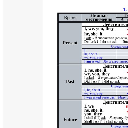
1.
Личные
Г
Время
местоимения
Всп
Действител
I, we, you, they
he, she, it
I
ask
. -
Я спрашиваю
(
обычно
Do
I ask
?
I
do
not ask.
Doe
Present
Страдатель
I
he, she, it
we, you, they
I
am
ask
ed
. -
Меня спрашива
Действител
I, he, she, it,
we, you, they
I
ask
ed
. -
Я спрашивал (спроси
Past
Did
I
ask
?
I
did
not
ask
.
Страдатель
I, he, she, it
we, you, they
I
was
ask
ed
yesterday. -
Меня с
Действител
I, we
s
he, she, it,
you, they
I
shall
(
I
’
ll
)
ask
. -
Я спрошу, б
Future
Shall
I ask
?
I
shall
not ask.
Страдатель