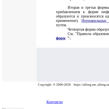
Вторая и третья формы
прибавлением к форме инф
образуются и произносятся о
применение).
Неправильные 
путем.
Четвертая форма образу
См. "Правила образова
форм
".
Copyright
©
2006
-
2026
https://alleng.me, alleng.ru
Контакты