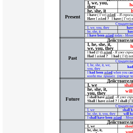
I, we, you,
h
they
he, she, it
I
have
( I’ve)
ask
ed
. -
Я спрос
Present
Have
I ask
ed ?
I
have
( I’ve) 
Страдатель
I
,
we
,
you
,
they
hav
he, she, it
has
I
have been
ask
ed
today.-
Меня
Действител
I, he, she, it,
we, you, they
I
had
(
I
’
d
)
ask
ed
.-
Я уже спро
Had
I ask
ed ?
I
had
( I’d) not
Past
Страдатель
I, he, she, it, we,
had
you, they
I
had been
ask
ed
when you c
a
когда ты пришел.
(прежде че
Действител
I, we
shal
he, she, it,
wil
you, they
I
shall have
ask
ed
. -
Я уже сп
Future
Shall
I
have
ask
ed ?
I
shall
(I’l
Страдатель
I
,
we
shall 
he, she, it, you, they
will h
I
shall have been
ask
ed
. -
Меня
Действител
I, we
shou
he, she, it,
woul