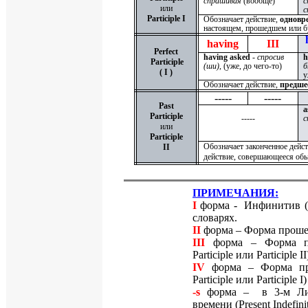
спрашивая
(вообще)
с
или
с
Participle I
Обозначает действие,
одновр
настоящем, прошедшем или б
having
III
Perfect
having asked
-
спросив
h
Participle
(ши)
, (уже, до чего-то)
б
( I )
у
Обозначает действие,
предше
-----
-----
Past
a
Participle
-----
с
или
Participle
Обозначает законченное дейс
II
действие, совершающееся обы
ПРИМЕЧАНИЯ:
I
форма - Инфинитив (
словарях.
II
форма – Форма проше
III
форма – Форма пр
Participle
или
Participle II
IV
форма – Форма при
Participle
или
Participle I
)
-
s
форма – в 3-м Лиц
времени (
Present Indefini