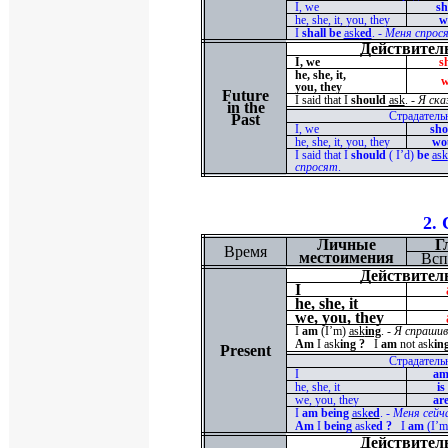
I
,
we
sh
he, she, it, you, they
w
I
shall be
ask
ed
. -
Меня спрос
Действител
I, we
s
he, she, it,
w
you, they
Future
I said that I
should
ask
. -
Я ска
in the
Страдатель
Past
I
,
we
sh
he, she, it, you, they
wo
I said that I
should
( I’d)
be
ask
спросят
.
2.
Личные
Г
Время
местоимения
Всп
Действител
I
he, she, it
we, you, they
I
am
(I’m)
ask
ing
. -
Я спраши
Am
I ask
ing
?
I
am
not ask
in
Present
Страдатель
I
am
he, she, it
is
we, you, they
ar
I
am being
ask
ed
. -
Меня сейч
Am
I
being
ask
ed ?
I
am
(I’m
Действител