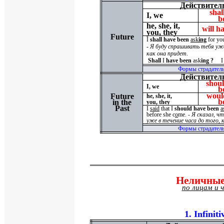
Действител
shal
I, we
b
he, she, it,
will h
you, they
Future
I
shall have been
ask
ing
for you
-
Я буду спрашивать тебя уже
как она придет
.
Shall
I
have been
ask
ing ?
I
Формы страдательн
Действител
shou
I, we
b
woul
Future
he, she, it,
b
in the
you, they
Past
I
said
that I
should have been
a
before she c
o
me. -
Я сказал
,
чт
уже в течение часа до того
,
Формы страдательн
Неличные
по лицам и 
1.
Infinit