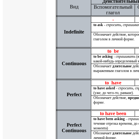
Действительный
Вид
Вспомогательный
глагол
-
to ask
-
спросить, спрашива
Indefinite
Обозначает действие, котор
глаголом в личной форме.
to be
to be asking
-
спрашивать
(в
какой-нибудь определенный 
Continuous
Обозначает
длительное
дейс
выраженным глаголом в лич
to have
to have asked
-
спросить, с
(уже, до чего-то, раньше).
Perfect
Обозначает действие,
предш
форме.
to have been
to have been asking
-
спраш
течение отрезка времени, до
Perfect
момента)
Continuous
Обозначает
длительное
дейс
личной форме.