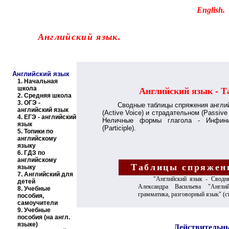
Educational resources of the Internet
-
English
.
Образовательные ресурсы Интернета
-
Английский язык.
Главная страница
(Содержание)
Английский язык
1.
Начальная
Английский язык - Т
школа
2.
Средняя школа
3.
ОГЭ -
Сводные таблицы спряжения англи
английский язык
(
Active Voice)
и страдательном (
Passive
4.
ЕГЭ - английский
Неличные формы глагола - Инфини
язык
(
Participle)
.
5.
Топики по
английскому
языку
6.
ГДЗ по
английскому
Таблицы спряжени
языку
7.
Английский для
"Английский язык - Сводны
детей
Александра Васильева "Англи
8.
Учебные
грамматика, разговорный язык" (ст
пособия,
самоучители
9.
Учебные
пособия (на англ.
языке)
Действительны