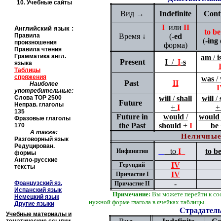
10.
Учебные сайты
Вид
→
Indefinite
Cont
I
или
II
Английский язык
:
to be
Правила
Время ↓
(
-
ed
(
-ing
произношения
форма
)
Правила чтения
Грамматика англ.
am
/
i
Present
I
/
I
-
s
языка
Таблицы
спряжения
was
/
Past
II
Наиболее
I
употребительные:
Слова
TOP
2500
will
/
shall
will
/
Future
Неправ. глаголы
+
I
+
135
Future in
would
/
would
Фразовые глаголы
the Past
should
+
I
be
170
А также:
Неличные
Разговорный язык
Редуцирован.
to
I
to b
Инфинитив
формы
Англо-русские
IV
Герундий
тексты
IV
Причастие
I
Французский яз.
-
Причастие II
Испанский язык
Примечание:
Вы можете перейти к со
Немецкий язык
нужной форме глагола в ячейках таблицы.
Другие языки
Страдател
Учебные материалы и