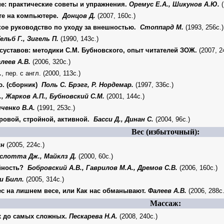
ие: практические советы и упражнения.
Оремус Е.А., Шикунов А.Ю.
(
оте на компьютере.
Донцов Д.
(2007, 160с.)
ское руководство по уходу за внешностью.
Стоппард М.
(1993, 256с.)
ельб Г., Зигель П.
(1990, 143с.)
суставов: методики С.М. Бубновского, опыт читателей ЗОЖ.
(2007, 2
леев А.В.
(2006, 320с.)
.
, пер. с англ. (2000, 113с.)
ю. (сборник)
Поль С. Брэгг, Р. Нордемар.
(1997, 336с.)
, Жарков А.П., Бубновский С.М.
(2001, 144с.)
ченко В.А.
(1991, 253с.)
оровой, стройной, активной.
Басси Д., Динан С.
(2004, 96с.)
Вес (избыточный):
ин
(2005, 224с.)
слотта Дж., Майклз Д.
(2000, 60с.)
ойность?
Бобровский А.В., Гаврилов М.А., Дремов С.В.
(2006, 160с.)
и Билл.
(2005, 314с.)
с на лишнем весе, или Как нас обманывают.
Фалеев А.В.
(2006, 288с.
Массаж:
ых до самых сложных.
Пескарева Н.А.
(2008, 240с.)