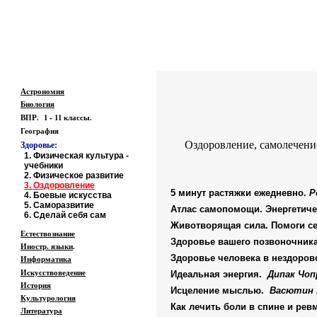
Образовательные ресурсы Интернета
-
Физич
Главная страница
(Содержание)
Астрономия
Биология
ВПР. 1 - 11 классы.
География
Здоровье:
Оздоровление, самолечение
1.
Физическая культура -
учебники
2.
Физическое развитие
3.
Оздоровление
5 минут растяжки ежедневно.
Р
4.
Боевые искусства
5.
Саморазвитие
Атлас самопомощи. Энергетиче
6
. Сделай себя сам
Животворящая сила. Помоги с
Естествознание
Здоровье вашего позвоночник
Иностр. языки
.
Здоровье человека в нездоро
Информатика
Искусствоведение
Идеальная энергия.
Дипак Чоп
История
Исцеление мыслью.
Васютин 
Культурология
Как лечить боли в спине и рев
Литература