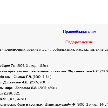
еское и духовное здоровье.
Правообладателям
Оздоровление.
 (позвоночник, зрение и др.), профилактика, массаж, питание, 
оберт Те.
(2004, 3-е изд., 112с.)
ские практики восстановления организма.
Шерстенников Н.И.
(2009
ебе сам.
Сытин Г.Н.
(1990, 416с.)
а.
Долженков А.В.
(2005, 208с.)
вом мире.
Болотов Б.В.
(2005, 480с.)
ра
(1996, 352с.)
А.М.
(2006, 473с.)
матические боли в суставах.
Батмангхелидж Ф.
(2006, 2-е изд., 144с.