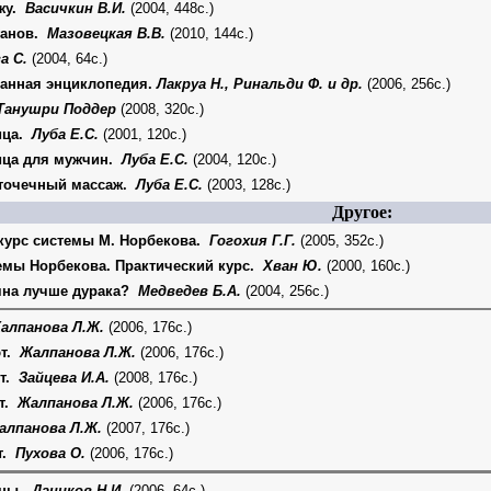
жу.
Васичкин В.И.
(2004, 448с.)
ганов.
Мазовецкая В.В.
(2010, 144с.)
а С.
(2004, 64с.)
анная энциклопедия.
Лакруа Н., Ринальди Ф. и др.
(2006, 256с.)
Танушри Поддер
(2008, 320с.)
ица.
Луба Е.С.
(2001, 120с.)
ица для мужчин.
Луба Е.С.
(2004, 120с.)
 точечный массаж.
Луба Е.С.
(2003, 128с.)
Другое:
 курс системы М. Норбекова.
Гогохия Г.Г.
(2005, 352с.)
емы Норбекова. Практический курс.
Хван Ю.
(2000, 160с.)
ьяна лучше дурака?
Медведев Б.А.
(2004, 256с.)
алпанова Л.Ж.
(2006, 176с.)
ют.
Жалпанова Л.Ж.
(2006, 176с.)
ет.
Зайцева И.А.
(2008, 176с.)
ют.
Жалпанова Л.Ж.
(2006, 176с.)
алпанова Л.Ж.
(2007, 176с.)
т.
Пухова О.
(2006, 176с.)
ины.
Даников Н.И.
(2006, 64с.)