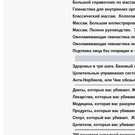
Большой справочник по масса
Гимнастика для внутренних ор
Классический массаж.
Колосов
Массаж. Большая иллюстриров
Массаж. Полное руководство.
Омолаживающая гимнастика л
Омолаживающая гимнастика л
Подтяжка лица без операции и
Здоровье в три шага. Базовый
Целительные упражнения сист
Анти-Норбеков, или Чем обез
Диеты, которые вас убивают.
Ж
Лекарства, которые вас убива
Медицина, которая вас разоря
Продукты, которые вас убива
Спорт, который вас убивает.
Ж
Целители, которые вас убиваю
200 рецептов народной медиц