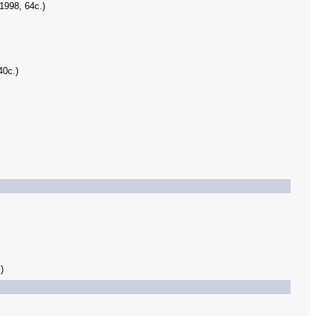
1998, 64с.)
40с.)
)