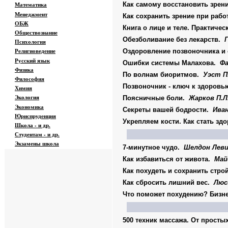
Математика
Как самому восстановить зрен
Менеджмент
Как сохранить зрение при раб
ОБЖ
Книга о лице и теле. Практиче
Обществознание
Обезболивание без лекарств.
Г
Психология
Религиоведение
Оздоровление позвоночника и 
Русский язык
Ошибки системы Малахова.
Фа
Физика
По волнам биоритмов.
Уэст П
Философия
Позвоночник - ключ к здоровь
Химия
Экология
Поясничные боли.
Жарков П.Л.
Экономика
Секреты вашей бодрости.
Иван
Юриспруденция
Укрепляем кости. Как стать зд
Школа - и др.
Студентам - и др.
Экзамены
школа
7-минутное чудо.
Шелдон Лев
Как избавиться от живота.
Май
Как похудеть и сохранить стр
Как сбросить лишний вес.
Люс
Что поможет похудению? Бизне
500 техник массажа. От прост