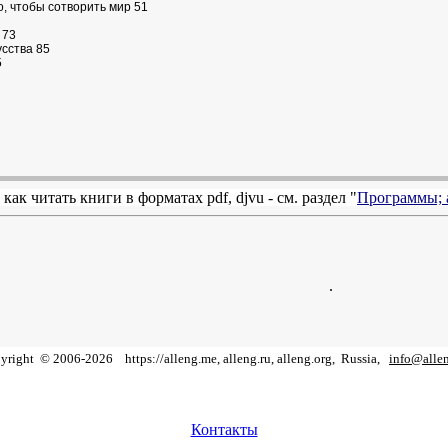
го, чтобы сотворить мир 51
 73
усства 85
5
 как читать книги в форматах
pdf
,
djvu
- см. раздел "
Программы; 
.
yright
©
2006
-
2026
https://alleng.me, alleng.ru, alleng.org,
Russia,
info@alle
Контакты