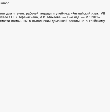
 класс.
ги для чтения, рабочей тетради и учебника «Английский язык. VII
сителе / О.В. Афанасьева, И.В. Михеева. — 12-е изд. — М.: 2011».
димости помочь им в выполнении домашней работы но английскому