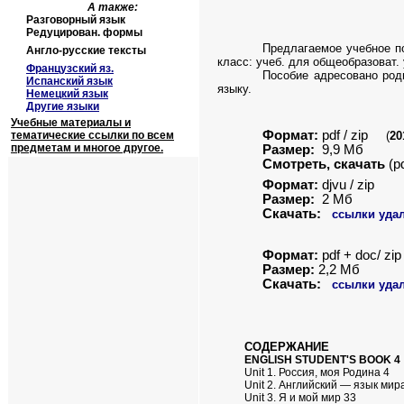
А также:
Разговорный язык
Редуцирован. формы
Предлагаемое учебное по
Англо-русские тексты
класс: учеб. для общеобразоват. 
Французский яз.
Пособие адресовано род
Испанский язык
языку.
Немецкий язык
Другие языки
Учебные материалы и
Формат:
pdf / zip
тематические ссылки по всем
(
20
предметам и многое другое.
Размер:
9,9 Мб
Смотреть, скачать
(
p
Формат:
djvu / zip
Размер:
2 Мб
Скачать:
ссылки удал
Формат:
pdf + doc/ zip
Размер:
2,2 Мб
Скачать:
ссылки удал
СОДЕРЖАНИЕ
ENGLISH STUDENT'S BOOK 4
Unit 1. Россия, моя Родина 4
Unit 2. Английский — язык мир
Unit 3. Я и мой мир 33