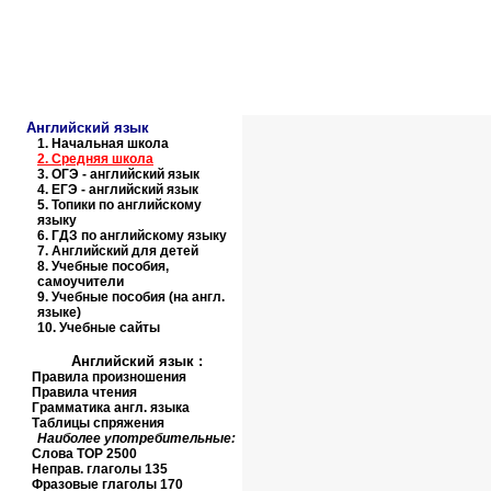
Образовательные ресурсы И
Главная страница
(Содержание)
Английский язык
1.
Начальная школа
2.
Средняя школа
3.
ОГЭ - английский язык
4.
ЕГЭ - английский язык
5.
Топики по английскому
языку
6.
ГДЗ по английскому языку
7.
Английский для детей
8.
Учебные пособия,
самоучители
9.
Учебные пособия (на англ.
языке)
10.
Учебные сайты
Английский язык
:
Правила произношения
Правила чтения
Грамматика англ. языка
Таблицы спряжения
Наиболее употребительные:
Слова
TOP
2500
Неправ. глаголы 135
Фразовые глаголы 170