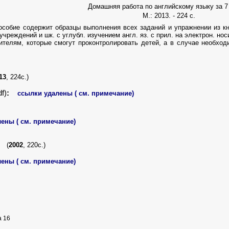
Домашняя работа по английскому языку за 7
М.: 2013. - 224 с.
собие содержит образцы выполнения всех заданий и упражнении из кни
учреждений и шк. с углубл. изучением англ. яз. с прил. на электрон. но
ителям, которые смогут проконтролировать детей, а в случае необхо
13
, 224с.)
df)
:
ссылки удалены ( см. примечание)
ены ( см. примечание)
(
2002
, 220с.)
ены ( см. примечание)
а 16