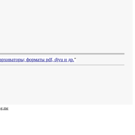
архиваторы; форматы
pdf, djvu
и др.
"
ng.me