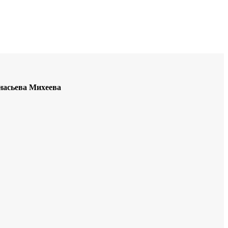
Educational resources of the Internet
-
English
.
анасьева Михеева