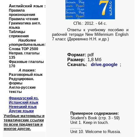
Английский язык
:
Правила
произношения
Правила чтения
Грамматика англ.
СПб.: 2012. - 64 с.
языка
Ответы к учебному пособию и
Таблицы
рабочей тетради
New Millennium English
спряжения
7
класс
(
Деревянко Н.Н. и др.)
Наиболее
употребительные:
Слова
TOP
2500
Неправ. глаголы
Формат:
pdf
135
Размер:
1,8 Мб
Фразовые глаголы
Скачать:
drive.google
;
170
А также:
Разговорный язык
Редуцирован.
формы
Англо-русские
тексты
Французский яз.
Испанский язык
Немецкий язык
Другие языки
Примерное содержание:
Учебные материалы и
Student's Book (стр. 3 - 5
9
)
тематические ссылки
Unit 1
. Keep in touch.
по всем предметам и
.........
многое другое.
Unit 10. Welcome to Russia.