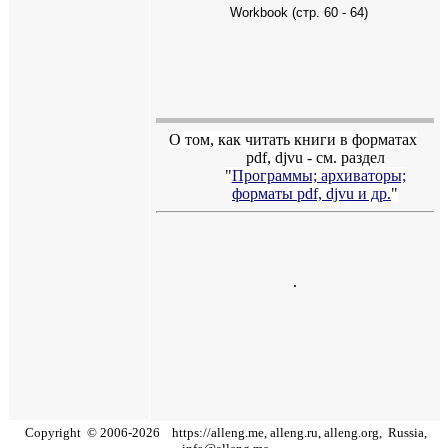
Workbook (стр.
60
- 6
4
)
О том, как читать книги в форматах
pdf
,
djvu
- см. раздел
"
Программы; архиваторы;
форматы
pdf, djvu
и др.
"
.
Copyright
©
2006
-
2026
https://alleng.me, alleng.ru, alleng.org,
Russia,