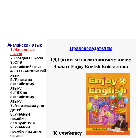
Educational resources of the Internet
-
English
.
Образовательные ресурсы Интернета
-
Английский язык.
Главная страница
(Содержание)
Английский язык
Правообладателям
1.
Начальная
школа
ГДЗ (ответы) по английскому языку
2.
Средняя школа
3.
ОГЭ -
4 класс Enjoy English Биболетова
английский язык
4.
ЕГЭ - английский
язык
5.
Топики по
английскому
языку
6.
ГДЗ по
английскому
языку
7.
Английский для
детей
8.
Учебные
пособия,
самоучители
9.
Учебные
пособия (на англ.
К учебнику
языке)