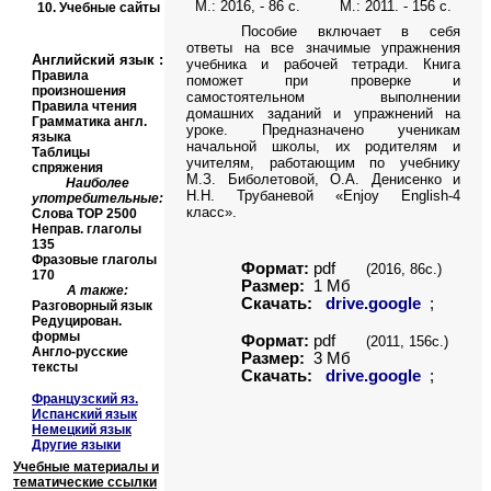
М.: 2016, - 86 с. М.: 2011. - 156 с.
10.
Учебные сайты
Пособие включает в себя
ответы на все значимые упражнения
Английский язык
:
учебника и рабочей тетради. Книга
Правила
поможет при проверке и
произношения
самостоятельном выполнении
Правила чтения
домашних заданий и упражнений на
Грамматика англ.
уроке. Предназначено ученикам
языка
начальной школы, их родителям и
Таблицы
учителям, работающим по учебнику
спряжения
М.З. Биболетовой, О.А. Денисенко и
Наиболее
Н.Н. Трубаневой «Enjoy English-4
употребительные:
класс».
Слова
TOP
2500
Неправ. глаголы
135
Фразовые глаголы
Формат:
pdf
(2016, 86с.)
170
Размер:
1 Мб
А также:
Скачать:
drive.google
;
Разговорный язык
Редуцирован.
формы
Формат:
pdf
(2011, 156с.)
Англо-русские
Размер:
3 Мб
тексты
Скачать:
drive.google
;
Французский яз.
Испанский язык
Немецкий язык
Другие языки
Учебные материалы и
тематические ссылки