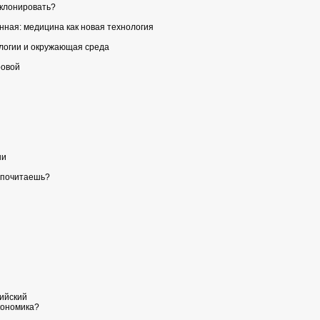
 клонировать?
нная: медицина как новая технология
логии и окружающая среда
ровой
ни
едпочитаешь?
ийский
кономика?