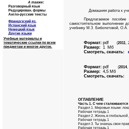
А также:
Разговорный язык
Редуцирован. формы
Домашняя работа к уч
Англо-русские тексты
Предлагаемое пособие 
Французский яз.
самостоятельном выполнении до
Испанский язык
учебнику М.З. Биболетовой, О.А. 
Немецкий язык
Другие языки
Учебные материалы и
Формат:
pdf
тематические ссылки по всем
(
2011
, 
предметам и многое другое.
Размер:
1 Мб
Смотреть, скачать:
Формат:
pdf
(
2014
,
Размер:
4,5 Мб
Смотреть, скачать:
ОГЛАВЛЕНИЕ
Часть 1. С чем сталкиваютс
Раздел 1. Мировые языки: ло
Рабочая тетрадь 1
Раздел 2. Жизнь в глобальной
Рабочая тетрадь 1
Раздел 3. Ты знаешь свои пра
Рабочая тетрадь 1