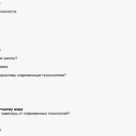
е
опасности
ю
сле школы?
замен
тернативы современным технологиям?
лучшему миру
ы зависишь от современных технологий?
?