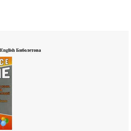
Educational resources of the Internet
-
English
.
 English Биболетова