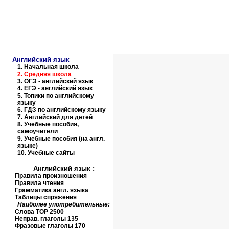
Образовательные ресурсы И
Главная страница
(Содержание)
Английский язык
1.
Начальная школа
2.
Средняя школа
3.
ОГЭ - английский язык
4.
ЕГЭ - английский язык
5.
Топики по английскому
языку
6.
ГДЗ по английскому языку
7.
Английский для детей
8.
Учебные пособия,
самоучители
9.
Учебные пособия (на англ.
языке)
10.
Учебные сайты
Английский язык
:
Правила произношения
Правила чтения
Грамматика англ. языка
Таблицы спряжения
Наиболее употребительные:
Слова
TOP
2500
Неправ. глаголы 135
Фразовые глаголы 170