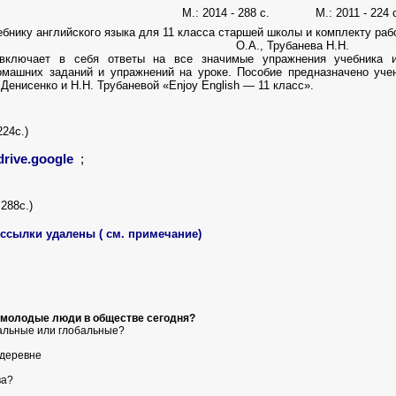
М.: 2014 - 288 с. М.: 2011 - 224 с
ебнику английского языка для 11 класса старшей школы и комплекту ра
О.А., Трубанева Н.Н.
включает в себя ответы на все значимые упражнения учебника и
машних заданий и упражнений на уроке. Пособие предназначено уче
Денисенко и Н.Н. Трубаневой «Enjoy English — 11 класс».
224с.)
drive.google
;
 288с.)
ссылки удалены ( см. примечание)
я молодые люди в обществе сегодня?
кальные или глобальные?
 деревне
ва?