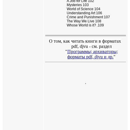
A Job for Life 102
Mysteries 103
World of Science 104
Understanding Art 106
Crime and Punishment 107
The
Way
We
Live 108
Whose World is it? .109
О том, как читать книги в форматах
pdf
,
djvu
- см. раздел
"
Программы; архиваторы;
форматы
pdf, djvu
и др.
"
.