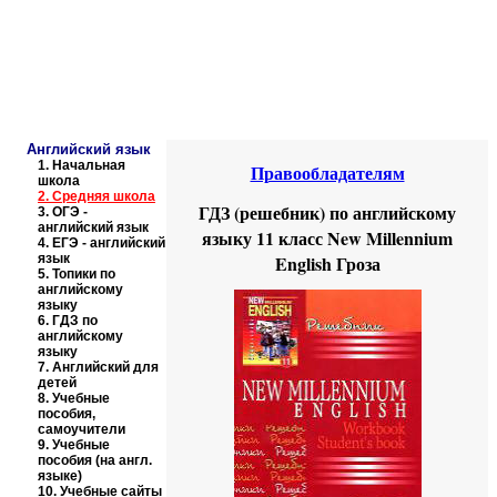
Educational resources of the Internet
-
English
.
Образовательные ресурсы Интернета
-
Английский язык.
Главная страница
(Содержание)
Английский язык
1.
Начальная
Правообладателям
школа
2.
Средняя школа
ГДЗ (решебник) по английскому
3.
ОГЭ -
английский язык
языку 11 класс New Millennium
4.
ЕГЭ - английский
язык
English Гроза
5.
Топики по
английскому
языку
6.
ГДЗ по
английскому
языку
7.
Английский для
детей
8.
Учебные
пособия,
самоучители
9.
Учебные
пособия (на англ.
языке)
10.
Учебные сайты