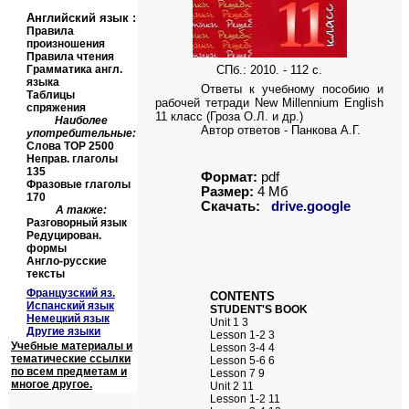
Английский язык
:
Правила
произношения
Правила чтения
Грамматика англ.
СПб.: 2010. - 112 с.
языка
Ответы к учебному пособию и
Таблицы
рабочей тетради
New Millennium English
спряжения
11
класс
(
Гроза О.Л. и др.)
Наиболее
Автор ответов - Панкова А.Г.
употребительные:
Слова
TOP
2500
Неправ. глаголы
135
Формат:
pdf
Фразовые глаголы
Размер:
4
Мб
170
Скачать:
drive.google
А также:
Разговорный язык
Редуцирован.
формы
Англо-русские
тексты
Французский яз.
CONTENTS
Испанский язык
STUDENT'S BOOK
Немецкий язык
Unit 1 3
Другие языки
Lesson 1-2 3
Учебные материалы и
Lesson 3-4 4
тематические ссылки
Lesson 5-6 6
по всем предметам и
Lesson 7 9
многое другое.
Unit 2 11
Lesson 1-2 11