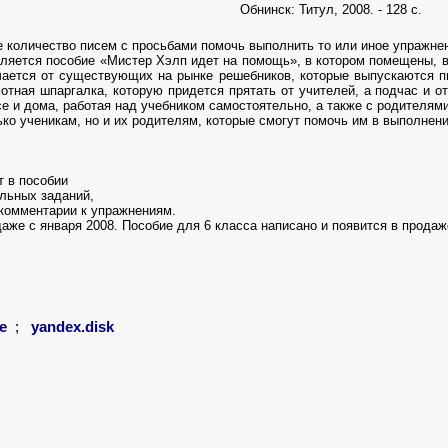
Обнинск: Титул, 2008. - 128 с.
количество писем с просьбами помочь выполнить то или иное упражнение
ляется пособие «Мистер Хэлп идет на помощь», в котором помещены, в 
ается от существующих на рынке решебников, которые выпускаются пи
отная шпаргалка, которую придется прятать от учителей, а подчас и о
е и дома, работая над учебником самостоятельно, а также с родителями
ко ученикам, но и их родителям, которые смогут помочь им в выполнен
т в пособии
льных заданий,
 комментарии к упражнениям.
одаже с января 2008. Пособие для 6 класса написано и появится в прода
e
;
yandex.disk