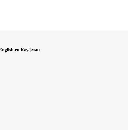
Educational resources of the Internet
-
English
.
English.ru Кауфман