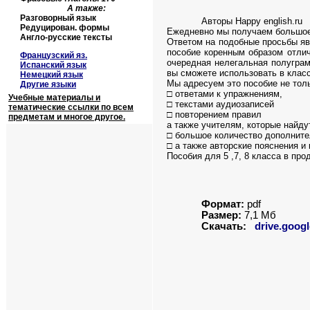
А также:
Разговорный язык
Авторы Happy english.ru
Редуцирован. формы
Ежедневно мы получаем большое 
Англо-русские тексты
Ответом на подобные просьбы яв
пособие коренным образом отлич
Французский яз.
очередная нелегальная полуграм
Испанский язык
вы сможете использовать в класс
Немецкий язык
Мы адресуем это пособие не толь
Другие языки
□ ответами к упражнениям,
Учебные материалы и
□ текстами аудиозаписей
тематические ссылки по всем
□ повторением правил
предметам и многое другое.
а также учителям, которые найду
□ большое количество дополните
□ а также авторские пояснения и
Пособия для 5 ,7, 8 класса в пр
Формат:
pdf
Размер:
7,1 Мб
Скачать:
drive.googl