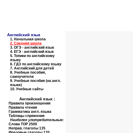
Образовательные ресурсы И
Главная страница
(Содержание)
Английский язык
1.
Начальная школа
2.
Средняя школа
3.
ОГЭ - английский язык
4.
ЕГЭ - английский язык
5.
Топики по английскому
языку
6.
ГДЗ по английскому языку
7.
Английский для детей
8.
Учебные пособия,
самоучители
9.
Учебные пособия (на англ.
языке)
10.
Учебные сайты
Английский язык
:
Правила произношения
Правила чтения
Грамматика англ. языка
Таблицы спряжения
Наиболее употребительные:
Слова
TOP
2500
Неправ. глаголы 135
Фразовые глаголы 170