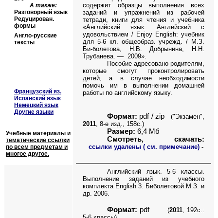
содержит образцы выполнения всех
А также:
Разговорный язык
заданий и упражнений из рабочей
Редуцирован.
тетради, книги для чтения и учебника
формы
«Английский язык: Английский с
удовольствием / Enjoy English: учебник
Англо-русские
для 5-6 кл. общеобраз. учрежд. / М.З.
тексты
Би-болетова, Н.В. Добрынина, Н.Н.
Трубанева. — 2009».
Пособие адресовано родителям,
которые смогут проконтролировать
детей, а в случае необходимости
помочь им в выполнении домашней
Французский яз.
работы по английскому языку.
Испанский язык
Немецкий язык
Другие языки
Формат:
pdf / zip
(
"Экзамен
"
,
2011
, 8-е изд., 158с.)
Размер:
6
,
4
Мб
Учебные материалы и
Смотреть, скачать
:
тематические ссылки
ссылки удалены ( см. примечание)
-
по всем предметам и
многое другое.
Английский язык. 5-6 классы.
Выполнение заданий из учебного
комплекта English 3. Биболетовой М.З. и
др. 2006.
Формат:
pdf
(
2011
, 192с.:
5-6 классы)