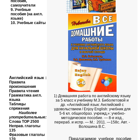
пособия,
самоучители
9.
Учебные
пособия (на англ.
языке)
10.
Учебные сайты
Английский язык
:
Правила
произношения
Правила чтения
Грамматика англ.
1)
Домашняя работа по английскому языку
языка
за 5 класс к учебнику М.З. Биболетовой и
Таблицы
др. «Английский язык: Английский с
спряжения
удовольствием / Enjoy English: учебник для
Наиболее
5-6 кл. общеобраз. учрежд,»: учебно-
употребительные:
методическое пособие. — 8-е изд.,
Слова
TOP
2500
перераб. и испр. — М.: 2011. —158с. Авт. -
Неправ. глаголы
Волошина В.С.
135
Фразовые глаголы
Предлагаемое учебное пособие
170