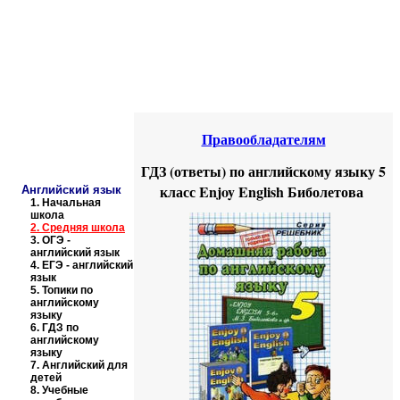
Educational resources of the Internet
-
English
.
Образовательные ресурсы Интернета
-
Английский язык.
Главная страница
(Содержание)
Правообладателям
ГДЗ (ответы) по английскому языку 5
класс Enjoy English Биболетова
Английский язык
1.
Начальная
школа
2.
Средняя школа
3.
ОГЭ -
английский язык
4.
ЕГЭ - английский
язык
5.
Топики по
английскому
языку
6.
ГДЗ по
английскому
языку
7.
Английский для
детей
8.
Учебные