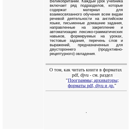
Великобритании. Каждый урок учебника
включает ряд подразделов, которые
содержат материал для
взаимосвязанного обучения всем видам
речевой деятельности на английском
языке, письменные домашние задания,
направленные на закрепление и
автоматизацию лексико-грамматических
навыков, формируемых на уроках,
тестовые задания, перечень слов и
выражений, предназначенных для
двустороннего (продуктивно-
рецептурного) овладения.
О том, как читать книги в форматах
pdf
,
djvu
- см. раздел
"
Программы; архиваторы;
форматы
pdf, djvu
и др.
"
.