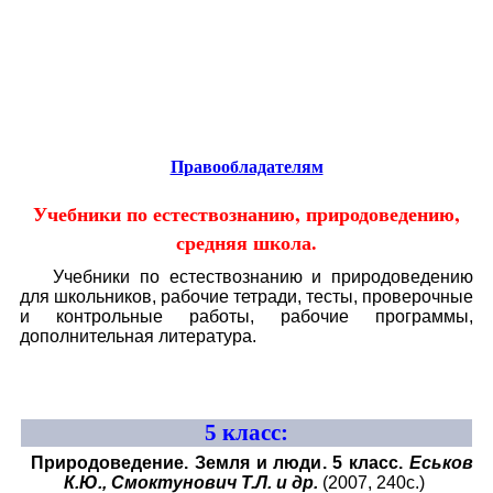
Educational resources of the Internet
-
Natural Science.
Образовательные ресурсы Интернета
-
Естествознание.
Главная страница
(Содержание)
Правообладателям
Учебники по естествознанию, природоведению,
средняя школа
.
Учебники по естествознанию и природоведению
для школьников, рабочие тетради, тесты, проверочные
и контрольные работы, рабочие программы,
дополнительная литература.
5
класс:
Природоведение. Земля и люди. 5 класс.
Еськов
К.Ю., Смоктунович Т.Л. и др.
(2007, 240с.)