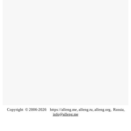
Copyright
©
2006
-
2026
https://alleng.me, alleng.ru, alleng.org,
Russia,
info@alleng.me