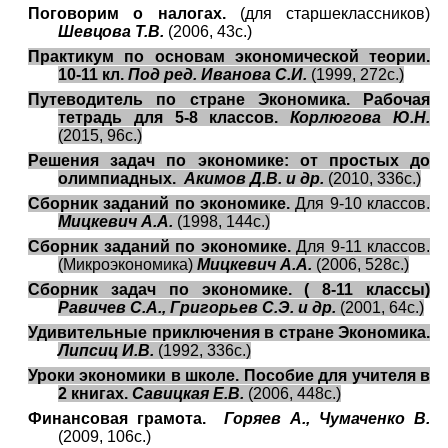
Поговорим о налогах.
(для старшеклассников)
Шевцова Т.В.
(2006, 43с.)
Практикум по основам экономической теории.
10-11 кл.
Под ред. Иванова С.И.
(1999, 272с.)
Путеводитель по стране Экономика. Рабочая
тетрадь для 5-8 классов.
Корлюгова Ю.Н.
(2015, 96с.)
Решения задач по экономике: от простых до
олимпиадных.
Акимов Д.В. и др.
(2010, 336с.)
Сборник заданий по экономике.
Для 9-10 классов.
Мицкевич А.А.
(1998, 144с.)
Сборник заданий по экономике.
Для 9-11 классов.
(Микроэкономика)
Мицкевич А.А.
(2006, 528с.)
Сборник задач по экономике. ( 8-11 классы)
Равичев С.А., Григорьев С.Э. и др.
(2001, 64с.)
Удивительные приключения в стране Экономика.
Липсиц И.В.
(1992, 336с.)
Уроки экономики в школе. Пособие для учителя в
2 книгах.
Савицкая Е.В.
(2006, 448с.)
Финансовая грамота.
Горяев А., Чумаченко В.
(2009, 106с.)