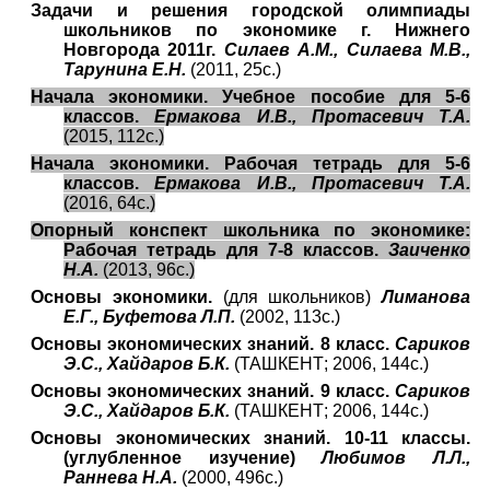
Задачи и решения городской олимпиады
школьников по экономике г. Нижнего
Новгорода 2011г.
Силаев А.М., Силаева М.В.,
Тарунина Е.Н.
(2011, 25с.)
Начала экономики. Учебное пособие для 5-6
классов.
Ермакова И.В., Протасевич Т.А.
(2015, 112с.)
Начала экономики. Рабочая тетрадь для 5-6
классов.
Ермакова И.В., Протасевич Т.А.
(2016, 64с.)
Опорный конспект школьника по экономике:
Рабочая тетрадь для 7-8 классов.
Заиченко
Н.А.
(2013, 96с.)
Основы экономики.
(для школьников)
Лиманова
Е.Г., Буфетова Л.П.
(2002, 113с.)
Основы экономических знаний. 8 класс.
Сариков
Э.С., Хайдаров Б.К.
(ТАШКЕНТ; 2006, 144с.)
Основы экономических знаний. 9 класс.
Сариков
Э.С., Хайдаров Б.К.
(ТАШКЕНТ; 2006, 144с.)
Основы экономических знаний. 10-11 классы.
(углубленное изучение)
Любимов Л.Л.,
Раннева Н.А.
(2000, 496с.)