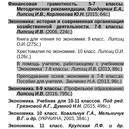
Финансовая грамотность. 5-7 классы.
Методические рекомендации.
Вигдорчик Е.А.,
Липсиц И.В., Корлюгова Ю.Н.
(2015, 64с.)
Экономика: история и современная организация
хозяйственной деятельности. 7-8 классы.
Липсиц И.В.
(2006, 224с.)
Книга для чтения по экономике. 9 класс.
Липсиц
О.И.
(275с.)
Хрестоматия по экономике. 10 класс.
Липсиц О.И.
(126с.)
В помощь учителю, работающему с учебником
"Экономика" 7-8 классы.
Липсиц И.В.
(2013, 86с.)
Преподавание основ экономики в 7-8 классах.
Пособие для учителя.
Заиченко Н.А.
(2013, 96с.)
Экономика. 8-9 классы.
(Профильное образование)
Липсиц И.В.
(2016, 795с.)
Экономика. Учебник для 10-11 классов.
Под ред.
Грязновой А.Г., Думной Н.Н.
(2015, 496с.)
Экономика. 10 класс.
Ковальчук Г.А., Мельничук
В.Г. и др.
(УКРАИНА; 2003, 384с.)
Экономика. 11 класс.
Крупская Л.Ф. и др.