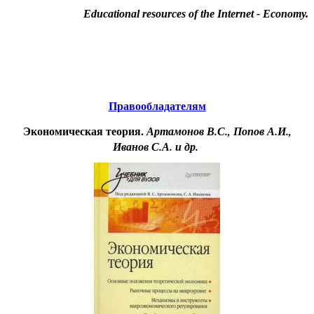
Educational resources of the Internet
-
Economy
.
Образовательные ресурсы Интернета
-
Экономика.
Главная страница
(Содержание)
Правообладателям
Экономическая теория.
Артамонов В.С., Попов А.И.,
Иванов С.А. и др.