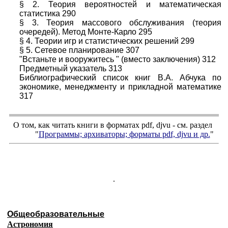
§ 2. Теория вероятностей и математическая
статистика 290
§ 3. Теория массового обслуживания (теория
очередей). Метод Монте-Карло 295
§ 4. Теории игр и статистических решений 299
§ 5. Сетевое планирование 307
"Встаньте и вооружитесь " (вместо заключения) 312
Предметный указатель 313
Библиографический список книг В.А. Абчука по
экономике, менеджменту и прикладной математике
317
О том, как читать книги в форматах
pdf
,
djvu
- см. раздел
"
Программы; архиваторы; форматы
pdf, djvu
и др.
"
.
Общеобразовательные
Астрономия