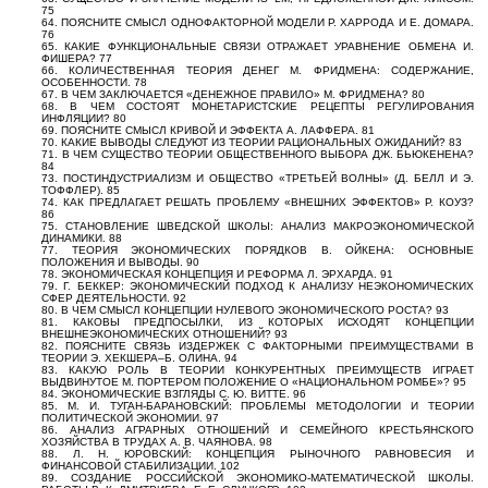
75
64. ПОЯСНИТЕ СМЫСЛ ОДНОФАКТОРНОЙ МОДЕЛИ Р. ХАРРОДА И Е. ДОМАРА.
76
65. КАКИЕ ФУНКЦИОНАЛЬНЫЕ СВЯЗИ ОТРАЖАЕТ УРАВНЕНИЕ ОБМЕНА И.
ФИШЕРА? 77
66. КОЛИЧЕСТВЕННАЯ ТЕОРИЯ ДЕНЕГ М. ФРИДМЕНА: СОДЕРЖАНИЕ,
ОСОБЕННОСТИ. 78
67. В ЧЕМ ЗАКЛЮЧАЕТСЯ «ДЕНЕЖНОЕ ПРАВИЛО» М. ФРИДМЕНА? 80
68. В ЧЕМ СОСТОЯТ МОНЕТАРИСТСКИЕ РЕЦЕПТЫ РЕГУЛИРОВАНИЯ
ИНФЛЯЦИИ? 80
69. ПОЯСНИТЕ СМЫСЛ КРИВОЙ И ЭФФЕКТА А. ЛАФФЕРА. 81
70. КАКИЕ ВЫВОДЫ СЛЕДУЮТ ИЗ ТЕОРИИ РАЦИОНАЛЬНЫХ ОЖИДАНИЙ? 83
71. В ЧЕМ СУЩЕСТВО ТЕОРИИ ОБЩЕСТВЕННОГО ВЫБОРА ДЖ. БЬЮКЕНЕНА?
84
73. ПОСТИНДУСТРИАЛИЗМ И ОБЩЕСТВО «ТРЕТЬЕЙ ВОЛНЫ» (Д. БЕЛЛ И Э.
ТОФФЛЕР). 85
74. КАК ПРЕДЛАГАЕТ РЕШАТЬ ПРОБЛЕМУ «ВНЕШНИХ ЭФФЕКТОВ» Р. КОУЗ?
86
75. СТАНОВЛЕНИЕ ШВЕДСКОЙ ШКОЛЫ: АНАЛИЗ МАКРОЭКОНОМИЧЕСКОЙ
ДИНАМИКИ. 88
77. ТЕОРИЯ ЭКОНОМИЧЕСКИХ ПОРЯДКОВ В. ОЙКЕНА: ОСНОВНЫЕ
ПОЛОЖЕНИЯ И ВЫВОДЫ. 90
78. ЭКОНОМИЧЕСКАЯ КОНЦЕПЦИЯ И РЕФОРМА Л. ЭРХАРДА. 91
79. Г. БЕККЕР: ЭКОНОМИЧЕСКИЙ ПОДХОД К АНАЛИЗУ НЕЭКОНОМИЧЕСКИХ
СФЕР ДЕЯТЕЛЬНОСТИ. 92
80. В ЧЕМ СМЫСЛ КОНЦЕПЦИИ НУЛЕВОГО ЭКОНОМИЧЕСКОГО РОСТА? 93
81. КАКОВЫ ПРЕДПОСЫЛКИ, ИЗ КОТОРЫХ ИСХОДЯТ КОНЦЕПЦИИ
ВНЕШНЕЭКОНОМИЧЕСКИХ ОТНОШЕНИЙ? 93
82. ПОЯСНИТЕ СВЯЗЬ ИЗДЕРЖЕК С ФАКТОРНЫМИ ПРЕИМУЩЕСТВАМИ В
ТЕОРИИ Э. ХЕКШЕРА–Б. ОЛИНА. 94
83. КАКУЮ РОЛЬ В ТЕОРИИ КОНКУРЕНТНЫХ ПРЕИМУЩЕСТВ ИГРАЕТ
ВЫДВИНУТОЕ М. ПОРТЕРОМ ПОЛОЖЕНИЕ О «НАЦИОНАЛЬНОМ РОМБЕ»? 95
84. ЭКОНОМИЧЕСКИЕ ВЗГЛЯДЫ С. Ю. ВИТТЕ. 96
85. М. И. ТУГАН-БАРАНОВСКИЙ: ПРОБЛЕМЫ МЕТОДОЛОГИИ И ТЕОРИИ
ПОЛИТИЧЕСКОЙ ЭКОНОМИИ. 97
86. АНАЛИЗ АГРАРНЫХ ОТНОШЕНИЙ И СЕМЕЙНОГО КРЕСТЬЯНСКОГО
ХОЗЯЙСТВА В ТРУДАХ А. В. ЧАЯНОВА. 98
88. Л. Н. ЮРОВСКИЙ: КОНЦЕПЦИЯ РЫНОЧНОГО РАВНОВЕСИЯ И
ФИНАНСОВОЙ СТАБИЛИЗАЦИИ. 102
89. СОЗДАНИЕ РОССИЙСКОЙ ЭКОНОМИКО-МАТЕМАТИЧЕСКОЙ ШКОЛЫ.