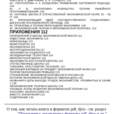
РАБОТЫ В. К. ДМИТРИЕВА, Е. Е. СЛУЦКОГО. 102
90. «ТЕКТОЛОГИЯ» А. А. БОГДАНОВА: ПРИМЕНЕНИЕ СИСТЕМНОГО ПОДХОДА.
104
91. Л. В. КАНТОРОВИЧ: РАЗРАБОТКА ТЕОРИИ ЛИНЕЙНОГО
ПРОГРАММИРОВАНИЯ. 105
92. НАУЧНЫЕ ШКОЛЫ В ОТЕЧЕСТВЕННОЙ ЭКОНОМИЧЕСКОЙ НАУКЕ 50 – 90
ГГ. 106
93. ТРАНСФОРМАЦИЯ ИДЕЙ «ГОСУДАРСТВЕННОГО СОЦИАЛИЗМА»:
ДИСКУССИИ ПОСЛЕВОЕННОГО ПЕРИОДА. 108
94. ПРОБЛЕМЫ И ТЕОРИИ ПЕРЕХОДНОЙ ЭКОНОМИКИ. 109
95. ЭКОНОМИЧЕСКИЕ ТЕОРИИ И ЭКОНОМИЧЕСКАЯ ПОЛИТИКА. 110
ПРИЛОЖЕНИЯ 112
НАПРАВЛЕНИЯ И ШКОЛЫ ЭКОНОМИЧЕСКОЙ МЫСЛИ 112
ИЗВЕСТНЫЕ ЭКОНОМИТЫ 115
КЕЙНСИАНЦЫ 115
МОНЕТАРИСТЫ 116
НЕОЛИБЕРАЛЫ 116
ИНСТИТУЦИОНАЛИСТЫ 117
ЭКОНОМИСТЫ-СОЦИОЛОГИ 118
НЕОРДИНАРНЫЕ ТЕОРЕТИКИ 118
МАРКСИСТСКАЯ ШКОЛА 119
ЭКОНОМИСТЫ ВОСТОЧНОЙ ЕВРОПЫ 119
ОТЕЧЕСТВЕННЫЕ ШКОЛЫ 120
УЧЕБНИКИ, ХРЕСТОМАТИИ, ПОСОБИЯ. 122
ЭВОЛЮЦИЯ ВЗГЛЯДОВ НА ПРЕДМЕТ ЭКОНОМИЧЕСКОЙ НАУКИ 124
ТЕОРИИ ОБРАЗОВАНИЯ ПРИБЫЛИ 125
СТАНОВЛЕНИЕ ЭКОНОМИЧЕСКОЙ МЫСЛИ В РОССИИ 126
ИСТОРИЯ ЭКОНОМИЧЕСКОЙ МЫСЛИ: ИМЕНАИ ДАТЫ 128
НАЗВАНИЯ И ДАТЫ ВЫХОДА ТРУДОВ ЭКОНОМИСТОВ, УПОМЯНУТЫХ В СХЕМЕ
1 128
ЭКОНОМИЧЕСКИЕ ТЕОРИИ И ШКОЛЫ 129
УЗЛОВЫЕ ЭТАПЫ РАЗВИТИЯ ЭКОНОМИЧЕСКОЙ ТЕОРИИ 131
КЛАССИКИ, НЕОКЛАССИКИ 131
ВМЕСТО ЗАКЛЮЧЕНИЯ 132
СОДЕРЖАНИЕ 134
О том, как читать книги в форматах
pdf
,
djvu
- см. раздел
"
Программы; архиваторы; форматы
pdf, djvu
и др.
"