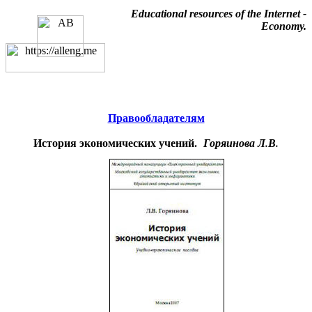
Educational resources of the Internet
-
Economy
.
Образовательные ресурсы
Интернета
-
Экономика.
Главная страница
(Содержание)
Правообладателям
История экономических учений.
Горяинова Л.В.