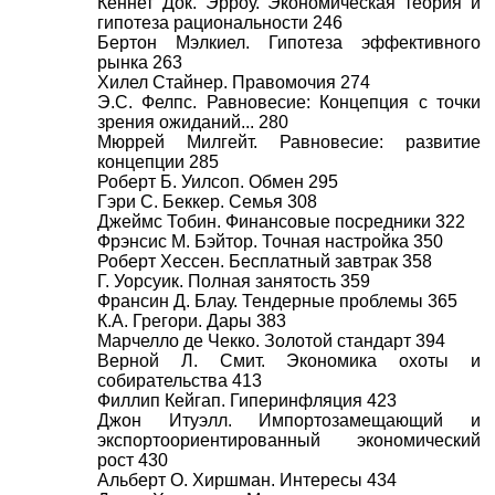
Кеннет Док. Эрроу. Экономическая теория и
гипотеза рациональности 246
Бертон Мэлкиел. Гипотеза эффективного
рынка 263
Хилел Стайнер. Правомочия 274
Э.С. Фелпс. Равновесие: Концепция с точки
зрения ожиданий... 280
Мюррей Милгейт. Равновесие: развитие
концепции 285
Роберт Б. Уилсоп. Обмен 295
Гэри С. Беккер. Семья 308
Джеймс Тобин. Финансовые посредники 322
Фрэнсис М. Бэйтор. Точная настройка 350
Роберт Хессен. Бесплатный завтрак 358
Г. Уорсуик. Полная занятость 359
Франсин Д. Блау. Тендерные проблемы 365
К.А. Грегори. Дары 383
Марчелло де Чекко. Золотой стандарт 394
Верной Л. Смит. Экономика охоты и
собирательства 413
Филлип Кейгап. Гиперинфляция 423
Джон Итуэлл. Импортозамещающий и
экспортоориентированный экономический
рост 430
Альберт О. Хиршман. Интересы 434