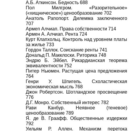
А.Б. Аткинсон. Бедность 688
Пол Милгром. «Разорительное»
(«хищническое») ценообразование 702
Анатоль Рапопорт. Дилемма заключенного
707
Армеп Алчиап. Права собственности 714
Армен А. Алчиап. Рента 724
Курт Клапхольц. Контроль над уровнем платы
за жилье 733
Гордон Таллок. Соискание ренты 741
Дональд П. Макклоски. Риторика 748
Эндрю Б. Эйбел. Рикардианская теорема
эквивалентности 752
Питер Ньюмен. Растущая цена предложения
764
Генри У. Шпигель. Схоластическая
экономическая мысль 768
Джон Робертсон. Шотландское просвещение
776
Д.Г. Монро. Собственный интерес 782
Рави Канбур. Неявное (теневое)
ценообразование 789
Я. де В. Граафф. Общественные издержки
792
Уильям Р. Аллен. Механизм перетока