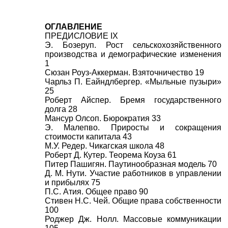
ОГЛАВЛЕНИЕ
ПРЕДИСЛОВИЕ IX
Э. Бозеруп. Рост сельскохозяйственного
производства и демографические изменения
1
Сюзан Роуз-Аккерман. Взяточничество 19
Чарльз П. Еайндлбергер. «Мыльные пузыри»
25
Роберт Айспер. Бремя государственного
долга 28
Мансур Олсоп. Бюрократия 33
Э. Малепво. Приросты и сокращения
стоимости капитала 43
М.У. Редер. Чикагская школа 48
Роберт Д. Кутер. Теорема Коуза 61
Питер Пашигян. Паутинообразная модель 70
Д. М. Нути. Участие работников в управлении
и прибылях 75
П.С. Атия. Общее право 90
Стивен Н.С. Чей. Общие права собственности
100
Роджер Дж. Нолл. Массовые коммуникации