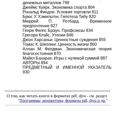
денежных металлов 799
Джеймс Куирк. Экономика спорта 804
Рональд Финдли. Условия торговли 811
Брюс У. Хэмильтон. Гипотеза Тибу 820
Мюррей П. Ротбард. Временное
предпочтение 827
Генри Фелпс Браун. Профсоюзы 834
Грегори Клэйс. Утопии 846
Джон Харсаньи. Ценностные суждения 855
Томас К. Шеллинг. Ценность жизни 860
Аллан М. Фелдман. Экономическая теория
благосостояния 870
Майкл Бахарах. Игры с нулевой суммой 887
АВТОРЫ 894
ПРЕДМЕТНЫЙ И ИМЕННОЙ УКАЗАТЕЛЬ
930
О том, как читать книги в форматах
pdf
,
djvu
- см. раздел
"
Программы; архиваторы; форматы
pdf, djvu
и др.
"