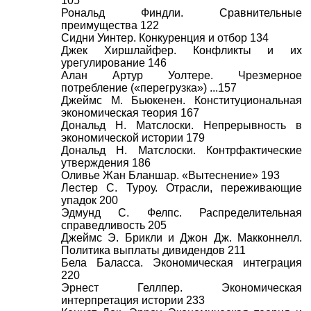
105
Рональд Финдли. Сравнительные
преимущества 122
Сидни Уинтер. Конкуренция и отбор 134
Джек Хиршлайфер. Конфликты и их
урегулирование 146
Алан Артур Уолтере. Чрезмерное
потребление («перегрузка») ...157
Джеймс М. Бьюкенен. Конституциональная
экономическая теория 167
Дональд Н. Матслоски. Непрерывность в
экономической истории 179
Дональд Н. Матслоски. Контрфактические
утверждения 186
Оливье Жан Бланшар. «Вытеснение» 193
Лестер С. Туроу. Отрасли, переживающие
упадок 200
Эдмунд С. Фелпс. Распределительная
справедливость 205
Джеймс Э. Брикли и Джон Дж. Макконнелл.
Политика выплаты дивидендов 211
Бела Баласса. Экономическая интеграция
220
Эрнест Геллпер. Экономическая
интерпретация истории 233