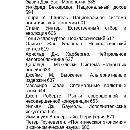
Эдвин Док. Уэст. Монополия 585
Уилфред Беккерман. Национальный доход
594
Генри У. Шпигель. Национальная система
политической экономии 601
Сидни Уинтер. Естественный отбор и
эволюция 606
Тони Аспромургос. Неоклассический 617
Оливье Жан Бланшар. Неоклассический
синтез 619
Арнольд Дж. Харбергер. Нейтральное
налогообложение 627
Дональд II. Макклоски. Система «открытых
полей» 633
Джеймс М. Быокенен. Альтернативные
издержки 637
Масахиро Каваи. Оптимальные валютные
зоны 644
Джон Роберте. Рынки совершенной и
несовершенной конкуренции 653
Уильям Дж. Баумоль. Исполнительские
искусства 665
Иммануил Валлерстайн. Периферия 671
Петер Груневеген. «Политическая экономия»
и «экономическая наука» 680