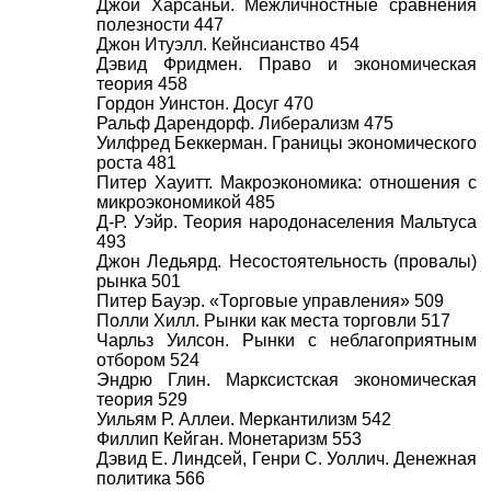
Джои Харсаньи. Межличностные сравнения
полезности 447
Джон Итуэлл. Кейнсианство 454
Дэвид Фридмен. Право и экономическая
теория 458
Гордон Уинстон. Досуг 470
Ральф Дарендорф. Либерализм 475
Уилфред Беккерман. Границы экономического
роста 481
Питер Хауитт. Макроэкономика: отношения с
микроэкономикой 485
Д-Р. Уэйр. Теория народонаселения Мальтуса
493
Джон Ледьярд. Несостоятельность (провалы)
рынка 501
Питер Бауэр. «Торговые управления» 509
Полли Хилл. Рынки как места торговли 517
Чарльз Уилсон. Рынки с неблагоприятным
отбором 524
Эндрю Глин. Марксистская экономическая
теория 529
Уильям Р. Аллеи. Меркантилизм 542
Филлип Кейган. Монетаризм 553
Дэвид Е. Линдсей, Генри С. Уоллич. Денежная
политика 566