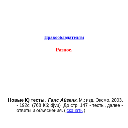
Educational resources of the Internet.
Образовательные ресурсы Интернета.
Главная страница
(Содержание)
Гостевая
Правообладателям
Разное.
Новые
IQ
тесты.
Ганс Айзенк.
М.: изд. Эксмо, 2003.
- 192с. (768 Кб;
djvu)
До стр. 147 - тесты, далее -
ответы и объяснения. (
скачать
)