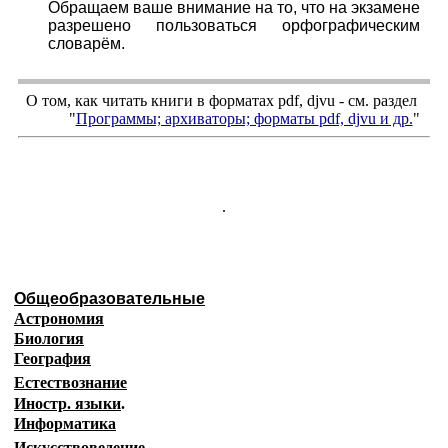
Обращаем ваше внимание на то, что на экзамене
разрешено пользоваться орфографическим
словарём.
О том, как читать книги в форматах
pdf
,
djvu
- см. раздел
"
Программы; архиваторы; форматы
pdf, djvu
и др.
"
.
Общеобразовательные
Астрономия
Биология
География
Естествознание
Иностр. языки
.
Информатика
Искусствоведение