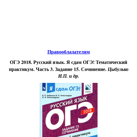
Educational resources of the Internet
-
Russian
Language
.
Образовательные ресурсы Интернета
-
Русский язык.
Главная страница
(Содержание)
Правообладателям
ОГЭ 2018. Русский язык. Я сдам ОГЭ! Тематический
практикум. Часть 3. Задание 15. Сочинение.
Цыбулько
И.П. и др.