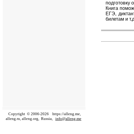
подготовку 
Книга помож
ЕГЭ, диктан
билетам и т.д
Copyright
©
2006
-
2026
https://alleng.me,
alleng.ru, alleng.org,
Russia,
info@alleng.me