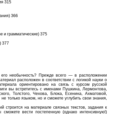
ия 315
ания) 366
е и грамматические) 375
) 377
м его необычность? Прежде всего — в расположении
материал расположен в соответствии с логикой науки о
атериала ориентировано на связь с курсом русской
ниги вы встретитесь с именами Пушкина, Лермонтова,
ского, Толстого, Чехова, Блока, Есенина, Ахматовой,
 не только языком, но и сможете углубить свои знания,
й строится на материале связных текстов, задания к
ы сможете вести постепенную (однако интенсивную!)