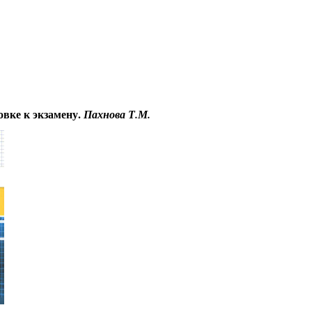
Educational resources of the Internet
-
Russian Language
.
овке к экзамену.
Пахнова Т.М.