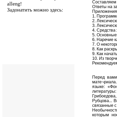
Составляем 
alleng!
Ответы на з
Задонатить можно здесь:
Приложения
1. Программ
2. Лексичес
3. Лексическ
4. Средства
5. Основные
6. Наречие 
7. О некотор
8. Как раск
9. Как начат
10. Из твор
Рекомендуе
Перед вами
мате¬риала.
языке: «Фо
литературы:
Грибоедова,
Рубцова... 
связанные с
Необычность
которым но