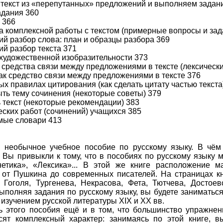
текст из «перепутанных» предложений и выполняем задан
адания 360
 366
а комплексной работы с текстом (примерные вопросы и зад
кий разбор слова: план и образцы разбора 369
ий разбор текста 371
 художественной изобразительности 373
 средства связи между предложениями в тексте (лексически
как средство связи между предложениями в тексте 376
ых правилах цитирования (как сделать цитату частью текста
рыть тему сочинения (некоторые советы) 379
ь текст (некоторые рекомендации) 383
ческих работ (сочинений) учащихся 385
мые словари 413
 необычное учебное пособие по русскому языку. В чё
 Вы привыкли к тому, что в пособиях по русскому языку 
нетика», «Лексика»... В этой же книге расположение м
 от Пушкина до современных писателей. На страницах к
 Гоголя, Тургенева, Некрасова, Фета, Тютчева, Достоев
Выполняя задания по русскому языку, вы будете заниматься
 изучением русской литературы XIX и XX вв.
 этого пособия ещё и в том, что большинство упражнени
сят комплексный характер: занимаясь по этой книге, в