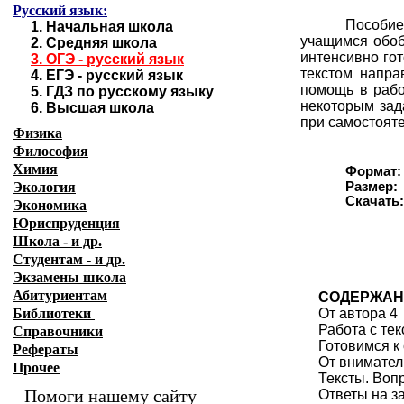
Русский язык:
Пособие
1.
Начальная школа
учащимся обоб
2.
Средняя школа
интенсивно го
3.
ОГЭ - русский язык
текстом напра
4.
ЕГЭ - русский язык
помощь в рабо
5.
ГДЗ по русскому языку
некоторым зад
6.
Высшая школа
при самостояте
Физика
Философия
Химия
Формат:
Экология
Размер:
Скачат
Экономика
Юриспруденция
Школа - и др.
Студентам - и др.
Экзамены
школа
Абитуриентам
СОДЕРЖАН
Библиотеки
От автора 4
Работа с те
Справочники
Готовимся к
Рефераты
От внимател
Прочее
Тексты. Воп
Помоги нашему сайту
Ответы на з