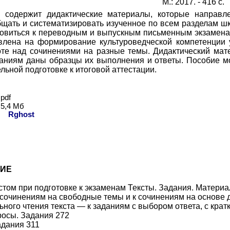
М.: 2017. - 416 с.
 содержит дидактические материалы, которые направл
щать и систематизировать изученное по всем разделам шко
товиться к переводным и выпускным письменным экзаменам
влена на формирование культуроведческой компетенции 
те над сочинениями на разные темы. Дидактический мате
аниям даны образцы их выполнения и ответы. Пособие мож
льной подготовке к итоговой аттестации.
pdf
5,
4
Мб
ь:
Rghost
ИЕ
кстом при подготовке к экзаменам Тексты. Задания. Матери
 сочинениям на свободные темы и к сочинениям на основе д
ьного чтения текста — к заданиям с выбором ответа, с кра
росы. Задания 272
адания 311