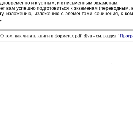
одновременно и к устным, и к письменным экзаменам.
ет вам успешно подготовиться к экзаменам (переводным, в
ту, изложению, изложению с элементами сочинения, к ком
.
О том, как читать книги в форматах
pdf
,
djvu
- см. раздел "
Прогр
.