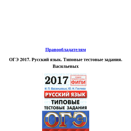
Educational resources of the Internet
-
Russian
Language
.
Образовательные ресурсы Интернета
-
Русский язык.
Главная страница
(Содержание)
Правообладателям
О
ГЭ 2017. Русский язык. Типовые тестовые задания.
Васильевых