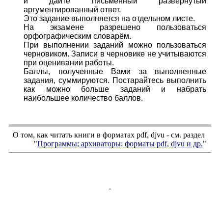
и дайте письменный развёрнутый
аргументированный ответ.
Это задание выполняется на отдельном листе.
На экзамене разрешено пользоваться
орфографическим словарём.
При выполнении заданий можно пользоваться
черновиком. Записи в черновике не учитываются
при оценивании работы.
Баллы, полученные Вами за выполненные
задания, суммируются. Постарайтесь выполнить
как можно больше заданий и набрать
наибольшее количество баллов.
О том, как читать книги в форматах
pdf
,
djvu
- см. раздел
"
Программы; архиваторы; форматы
pdf, djvu
и др.
"
.