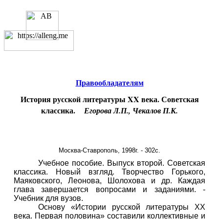
Educational resources of the Internet
-
Literature
.
Образовательные ресурсы
Интернета
-
Литература.
Главная страница
(Содержание)
Правообладателям
История русской литературы
XX
века. Советская
классика.
Егорова Л.П., Чекалов П.К.
Москва-Ставрополь, 1998г. - 302с.
Учебное пособие. Выпуск второй. Советская
классика. Новый взгляд. Творчество Горького,
Маяковского, Леонова, Шолохова и др. Каждая
глава завершается вопросами и заданиями. -
Учебник для вузов.
Основу «Истории
русской
литературы
ХХ
века
. Первая половина» составили коллективные и