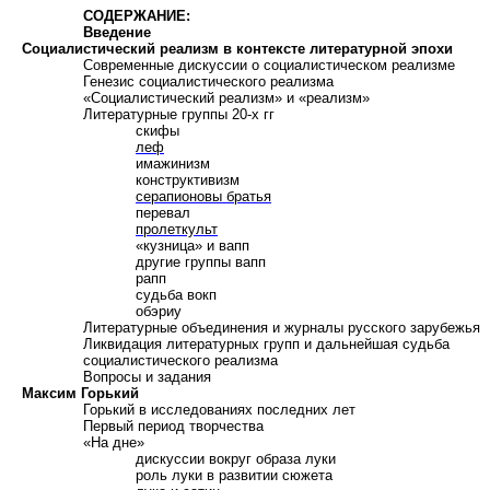
СОДЕРЖАНИЕ:
Введение
Социалистический реализм в контексте литературной эпохи
Современные дискуссии о социалистическом реализме
Г
енезис социалистического реализма
«Социалистический реализм» и «реализм»
Л
итературные группы 20-х гг
скифы
леф
имажинизм
конструктивизм
серапионовы братья
перевал
пролеткульт
«кузница» и вапп
другие группы вапп
рапп
судьба вокп
обэриу
Литературные объединения и журналы русского зарубежья
Л
иквидация литературных групп и дальнейшая судьба
социалистического реализма
В
опросы и задания
Максим Горький
Горький в исследованиях последних лет
П
ервый период творчества
«На дне»
дискуссии вокруг образа луки
роль луки в развитии сюжета