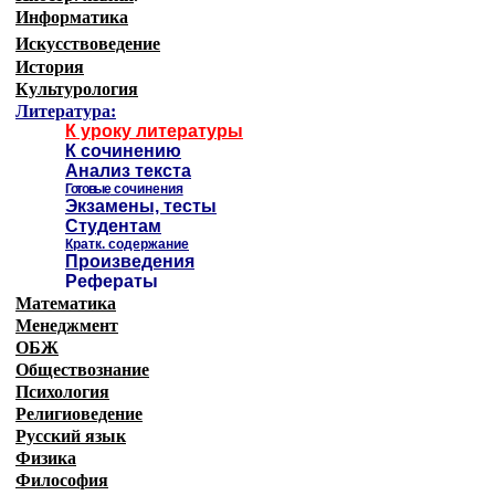
Информатика
Искусствоведение
История
Культурология
Литература:
К уроку литературы
К сочинению
Анализ текста
Готовые
сочинения
Экзамены, тесты
Студентам
Кратк. содержание
Произведения
Рефераты
Математика
Менеджмент
ОБЖ
Обществознание
Психология
Религиоведение
Русский язык
Физика
Философия