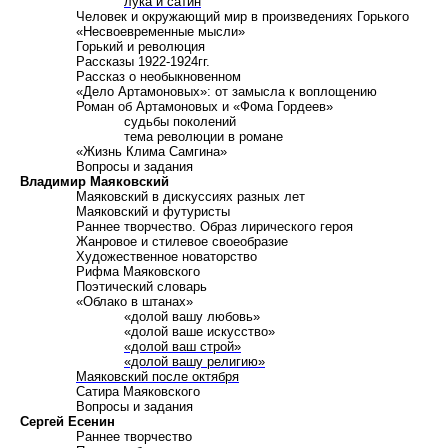
лука и сатин
Человек и окружающий мир в произведениях Горького
«Несвоевременные мысли»
Г
орький и революция
Р
ассказы 1922-1924гг.
Р
ассказ о необыкновенном
«Дело Артамоновых»: от замысла к воплощению
Р
оман об Артамоновых и «Фома Гордеев»
судьбы поколений
тема революции в романе
«Жизнь Клима Самгина»
В
опросы и задания
Владимир Маяковский
Маяковский в дискуссиях разных лет
Маяковский и футуристы
Р
аннее творчество. Образ лирического героя
Ж
анровое и стилевое своеобразие
Х
удожественное новаторство
Р
ифма Маяковского
П
оэтический словарь
«Облако в штанах»
«долой вашу любовь»
«долой ваше искусство»
«долой ваш строй»
«долой вашу религию»
Маяковский после октября
С
атира Маяковского
В
опросы и задания
Сергей Есенин
Раннее творчество