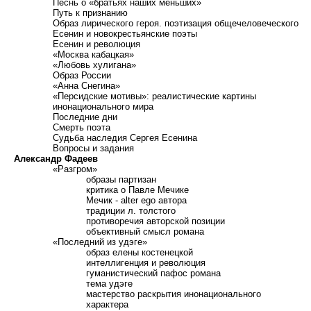
П
еснь о «братьях наших меньших»
П
уть к признанию
О
браз лирического героя. поэтизация общечеловеческого
Есенин и новокрестьянские поэты
Есенин и революция
«Москва кабацкая»
«Любовь хулигана»
О
браз России
«Анна Снегина»
«Персидские мотивы»: реалистические картины
инонационального мира
П
оследние дни
С
мерть поэта
С
удьба наследия Сергея Есенина
В
опросы и задания
Александр Фадеев
«Разгром»
образы партизан
критика о Павле Мечике
М
ечик - alter ego автора
традиции л. толстого
противоречия авторской позиции
объективный смысл романа
«Последний из удэге»
образ елены костенецкой
интеллигенция и революция
гуманистический пафос романа
тема удэге
мастерство раскрытия инонационального
характера