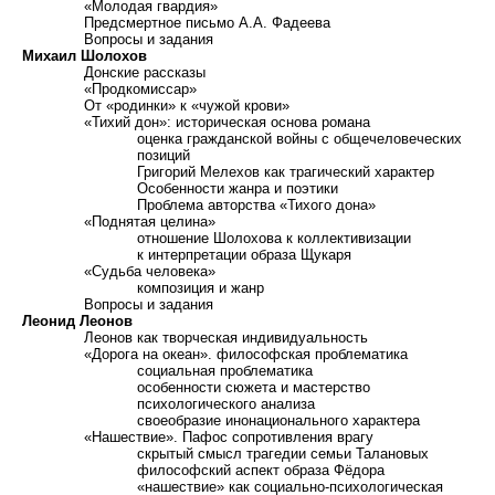
«Молодая гвардия»
П
редсмертное письмо А.А. Фадеева
В
опросы и задания
Михаил Шолохов
Донские рассказы
«Продкомиссар»
О
т «родинки» к «чужой крови»
«Тихий дон»: историческая основа романа
оценка гражданской войны с общечеловеческих
позиций
Г
ригорий Мелехов как трагический характер
О
собенности жанра и поэтики
П
роблема авторства «Тихого дона»
«Поднятая целина»
отношение Шолохова к коллективизации
к интерпретации образа Щукаря
«Судьба человека»
композиция и жанр
Вопросы и задания
Леонид Леонов
Леонов как творческая индивидуальность
«Дорога на океан». философская проблематика
социальная проблематика
особенности сюжета и мастерство
психологического анализа
своеобразие инонационального характера
«Нашествие». Пафос сопротивления врагу
скрытый смысл трагедии семьи Талановых
философский аспект образа Фёдора
«нашествие» как социально-психологическая