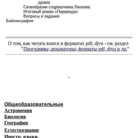
драма
Своеобразие соцреализма Леонова
И
тоговый роман «Пирамида»
В
опросы и задания
Библиография
О том, как читать книги в форматах
pdf
,
djvu
- см. раздел
"
Программы; архиваторы; форматы
pdf, djvu
и др.
"
.
Общеобразовательные
Астрономия
Биология
География
Естествознание
Иностр. языки
.